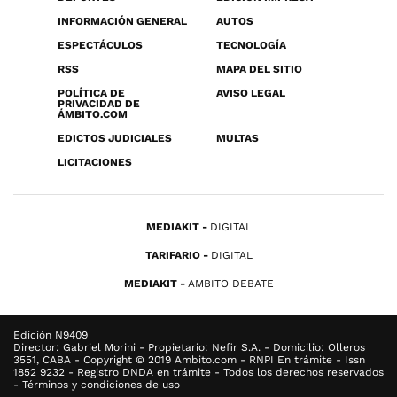
INFORMACIÓN GENERAL
AUTOS
ESPECTÁCULOS
TECNOLOGÍA
RSS
MAPA DEL SITIO
POLÍTICA DE
AVISO LEGAL
PRIVACIDAD DE
ÁMBITO.COM
EDICTOS JUDICIALES
MULTAS
LICITACIONES
MEDIAKIT
DIGITAL
TARIFARIO
DIGITAL
MEDIAKIT
AMBITO DEBATE
Edición N9409
Director: Gabriel Morini - Propietario: Nefir S.A. - Domicilio: Olleros
3551, CABA - Copyright © 2019 Ambito.com - RNPI En trámite - Issn
1852 9232 - Registro DNDA en trámite - Todos los derechos reservados
- Términos y condiciones de uso