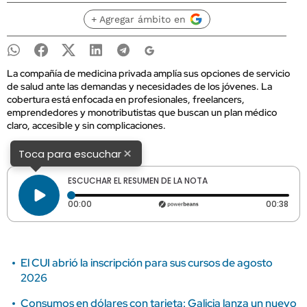
+ Agregar ámbito en
La compañía de medicina privada amplía sus opciones de servicio
de salud ante las demandas y necesidades de los jóvenes. La
cobertura está enfocada en profesionales, freelancers,
emprendedores y monotributistas que buscan un plan médico
claro, accesible y sin complicaciones.
×
Toca para escuchar
ESCUCHAR EL RESUMEN DE LA NOTA
Tiempo transcurrido: 0 segundos
Dura
00:00
00:38
El CUI abrió la inscripción para sus cursos de agosto
2026
Consumos en dólares con tarjeta: Galicia lanza un nuevo