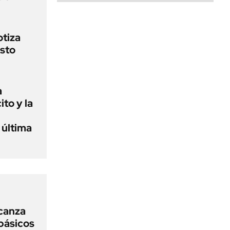
otiza
osto
a
to y la
 última
lcanza
básicos