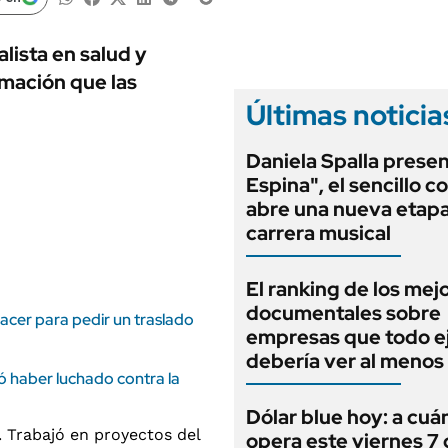
ANUARIO 2025
LIFESTYLE
EDICIÓN IMPRESA
AUTOS
lista en salud y
rmación que las
Últimas noticia
Daniela Spalla prese
Espina", el sencillo c
abre una nueva etapa
carrera musical
El ranking de los mej
documentales sobre
cer para pedir un traslado
empresas que todo e
debería ver al menos
ó haber luchado contra la
Dólar blue hoy: a cuá
opera este viernes 7