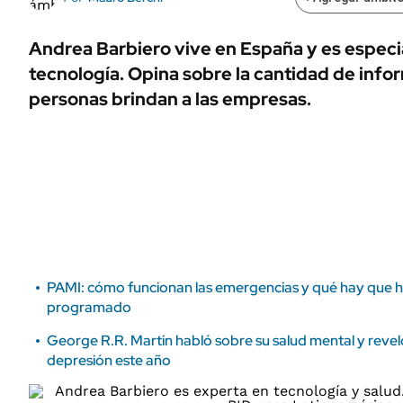
ÁMBITO DEBATE
Municipios
MEDIAKIT AMBITO DEBATE
Andrea Barbiero vive en España y es especia
URUGUAY
tecnología. Opina sobre la cantidad de info
personas brindan a las empresas.
PAMI: cómo funcionan las emergencias y qué hay que ha
programado
George R.R. Martin habló sobre su salud mental y revel
depresión este año