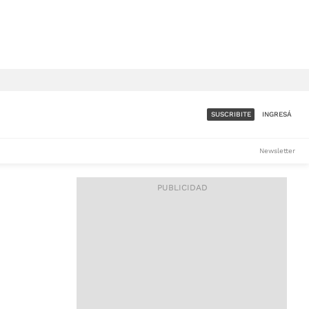
SUSCRIBITE
INGRESÁ
SUMATE A LA COMUNIDAD
Newsletter
DE ÁMBITO
LES
ACCESO FULL - $1.800/MES
ES
CORPORATIVO - CONSULTAR
Si tenés dudas comunicate
con nosotros a
IOS
suscripciones@ambito.com.ar
Llamanos al (54) 11 4556-
9147/48 o
al (54) 11 4449-3256 de lunes a