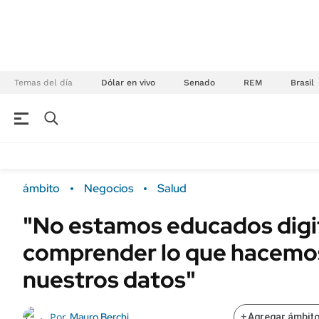
Temas del día
Dólar en vivo
Senado
REM
Brasil
NEGOCIOS
ÚLTIMAS NOTICIAS
Especiales Ámbito
ECONOMÍA
ámbito
Negocios
Salud
Real Estate
Banco de Datos
"No estamos educados digi
Sustentabilidad
Campo
comprender lo que hacemo
Seguros
FINANZAS
ENERGY REPORT
nuestros datos"
Dólar
POLÍTICA
Mercados
Mauro Berchi
Por
+
Agregar ámbito
Nacional