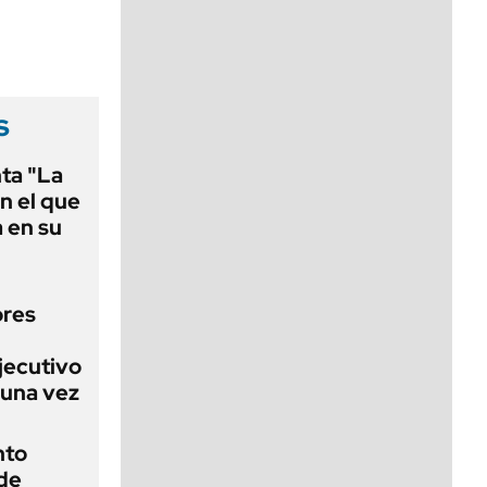
viernes de 10 a 18
s
nta "La
on el que
 en su
ores
jecutivo
 una vez
nto
 de