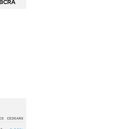
l BCRA
ES
CEDEARS