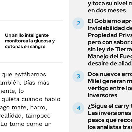
y toca su nivel 
en dos meses
El Gobierno apr
Inviolabilidad de
Propiedad Priv
Un anillo inteligente
monitorea la glucosa y
pero con sabor
cetonas en sangre
sin ley de Tierra
Manejo del Fue
desaire de alia
Dos nuevos err
os que estábamos
Milei generan 
también. Días más
vértigo entre lo
ente, lo
inversores
 quieta cuando hablo
¿Sigue el carry
ago mate, barro,
Las inversiones
realidad, tampoco
pesos que rec
. Lo tomo como un
los analistas tra