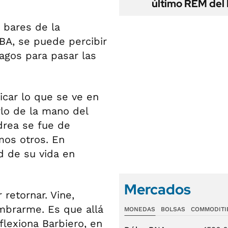
último REM de
 bares de la
BA, se puede percibir
pagos para pasar las
car lo que se ve en
rlo de la mano del
drea se fue de
mos otros. En
ad de su vida en
Mercados
retornar. Vine,
mbrarme. Es que allá
MONEDAS
BOLSAS
COMMODITI
flexiona Barbiero, en