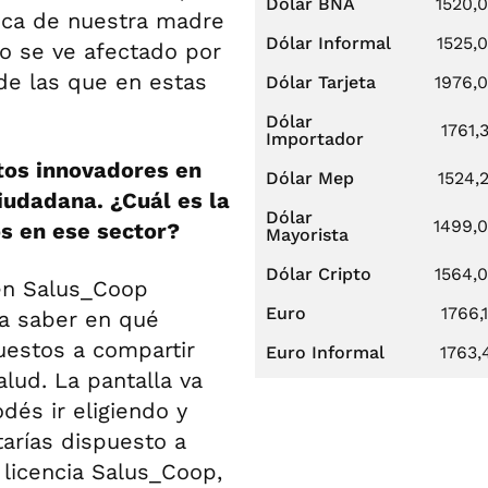
Dólar BNA
1520,
lica de nuestra madre
Dólar Informal
1525,
no se ve afectado por
de las que en estas
Dólar Tarjeta
1976,
Dólar
1761,
Importador
tos innovadores en
Dólar Mep
1524,
ciudadana. ¿Cuál es la
Dólar
1499,
os en ese sector?
Mayorista
Dólar Cripto
1564,
en Salus_Coop
Euro
1766,
ra saber en qué
uestos a compartir
Euro Informal
1763,
lud. La pantalla va
dés ir eligiendo y
tarías dispuesto a
 licencia Salus_Coop,