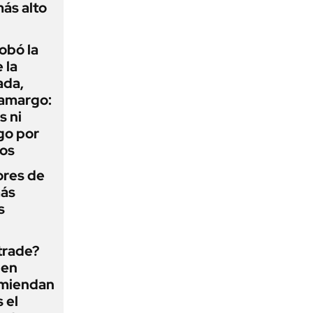
más alto
obó la
 la
ada,
 amargo:
s ni
go por
dos
ores de
más
s
 trade?
 en
omiendan
s el