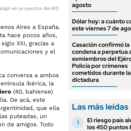
agosto
abajó en proyectos del BID
Dólar hoy: a cuánto c
uenos Aires a España.
este viernes 7 de ag
ta hace pocos años,
siglo XXI, gracias a
Casación confirmó la
comunicaciones y el
condena a perpetua 
exmiembros del Ejérci
Policía por crímenes
cometidos durante la
ica conversa a ambos
dictadura
enínsula ibérica, la
iero
(40, bahiense)
ía. De acá, este
Las más leídas
rgentinidad, que ella
las puteadas, un
El riesgo país a
ión de amigos. Todo
los 450 puntos 