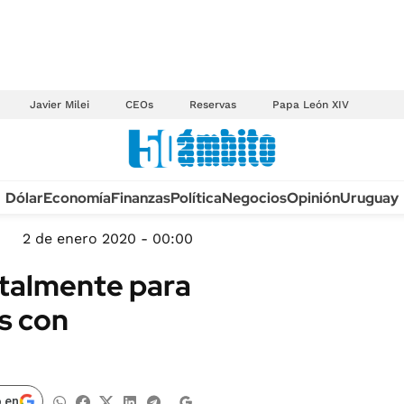
Javier Milei
CEOs
Reservas
Papa León XIV
Anuario autos 2026
Dólar
Economía
Finanzas
Política
Negocios
Opinión
Uruguay
TECNOLOGÍA
NOVEDADES FISCA
MÉXICO
2 de enero 2020 - 00:00
EDICTOS JUDICIAL
OPINIÓN
talmente para
MULTAS
MUNDO
s con
LICITACIONES
INFORMACIÓN GENERAL
CUADROS TARIFAR
ESPECTÁCULOS
RECALL
DEPORTES
 en