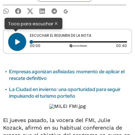
×
Toca para escuchar
ESCUCHAR EL RESUMEN DE LA NOTA
Tiempo transcurrido: 0 segundos
Dura
00:00
00:40
Empresas agonizan asfixiadas: momento de aplicar el
rescate definitivo
La Ciudad en invierno: una oportunidad para seguir
impulsando el turismo porteño
El jueves pasado, la vocera del FMI, Julie
Kozack, afirmó en su habitual conferencia de