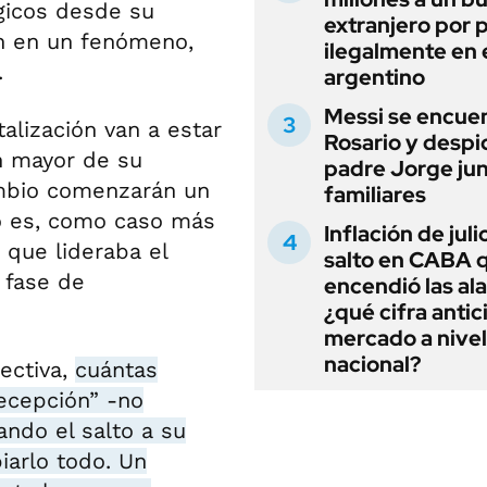
gicos desde su
extranjero por 
en en un fenómeno,
ilegalmente en 
.
argentino
Messi se encue
talización van a estar
Rosario y despi
n mayor de su
padre Jorge jun
ambio comenzarán un
familiares
lo es, como caso más
Inflación de julio
que lideraba el
salto en CABA 
 fase de
encendió las al
¿qué cifra antic
mercado a nivel
nacional?
ectiva,
cuántas
ecepción” -no
ando el salto a su
iarlo todo. Un