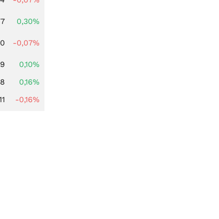
77
0,30%
50
-0,07%
89
0,10%
88
0,16%
11
-0,16%