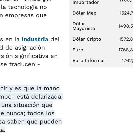
Importador
la tecnología no
Dólar Mep
1524,
tan empresas que
Dólar
1498,
Mayorista
os en la
industria
del
Dólar Cripto
1572,
d de asignación
Euro
1768,
ión significativa en
Euro Informal
1762,
 se traducen -
cir y es que la mano
mpo- está dolarizada.
 una situación que
e nunca; todos los
asa saben que pueden
a.