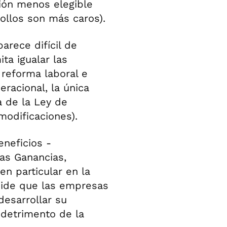
ión menos elegible
llos son más caros).
arece difícil de
ta igualar las
 reforma laboral e
racional, la única
a de la Ley de
modificaciones).
eneficios -
las Ganancias,
en particular en la
pide que las empresas
desarrollar su
 detrimento de la