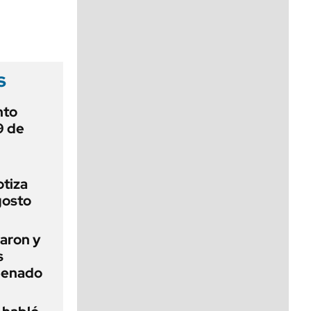
viernes de 10 a 18
s
nto
9 de
otiza
gosto
aron y
s
 Senado