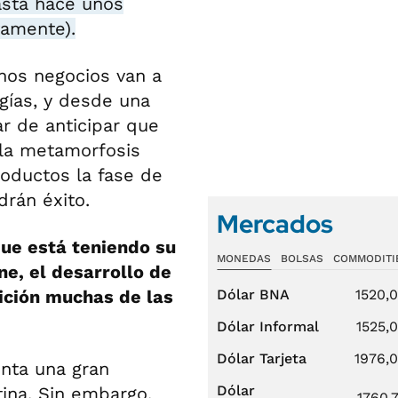
asta hace unos
vamente).
hos negocios van a
gías, y desde una
r de anticipar que
 la metamorfosis
roductos la fase de
drán éxito.
Mercados
que está teniendo su
MONEDAS
BOLSAS
COMMODITI
ne, el desarrollo de
ición muchas de las
Dólar BNA
1520,
Dólar Informal
1525,
Dólar Tarjeta
1976,
nta una gran
Dólar
ina. Sin embargo,
1760,