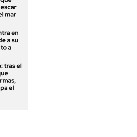
pescar
el mar
ntra en
de a su
to a
: tras el
que
armas,
ipa el