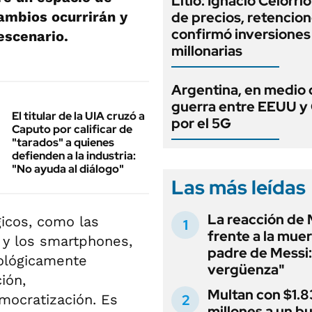
Litio: Ignacio Celorri
cambios ocurrirán y
de precios, retencion
confirmó inversiones
escenario.
millonarias
Argentina, en medio 
guerra entre EEUU y
El titular de la UIA cruzó a
por el 5G
Caputo por calificar de
"tarados" a quienes
defienden a la industria:
"No ayuda al diálogo"
Las más leídas
La reacción de 
icos, como las
frente a la muer
 y los smartphones,
padre de Messi:
nológicamente
vergüenza"
ción,
Multan con $1.8
mocratización. Es
millones a un b