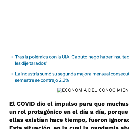
ÁMBITO DEBATE
Municipios
MEDIAKIT AMBITO DEBATE
URUGUAY
Tras la polémica con la UIA, Caputo negó haber insultad
les dije tarados"
La industria sumó su segunda mejora mensual consecutiv
semestre se contrajo 2,2%
El COVID dio el impulso para que muchas
un rol protagónico en el día a día, porque
ellas existían hace tiempo, fueron ignor
Esta situación, en la cual la pandemia ab