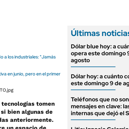
ANUARIO 2025
LIFESTYLE
EDICIÓN IMPRESA
AUTOS
Últimas noticia
Dólar blue hoy: a cuá
opera este domingo 
o a los industriales: "Jamás
agosto
a en junio, pero en el primer
Dólar hoy: a cuánto c
este domingo 9 de a
Teléfonos que no son
 tecnologías tomen
mensajes en clave: la
 si bien algunas de
internas que dejó el
adas anteriormente.
re un espacio de