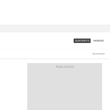
SUSCRIBITE
INGRESÁ
SUMATE A LA COMUNIDAD
Newsletter
DE ÁMBITO
LES
ACCESO FULL - $1.800/MES
ES
CORPORATIVO - CONSULTAR
Si tenés dudas comunicate
con nosotros a
IOS
suscripciones@ambito.com.ar
Llamanos al (54) 11 4556-
9147/48 o
al (54) 11 4449-3256 de lunes a