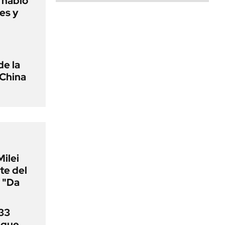
o habló
es y
de la
 China
Milei
te del
 "Da
33
uque