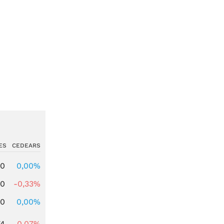
ES
CEDEARS
00
0,00%
00
-0,33%
00
0,00%
74
-0,07%