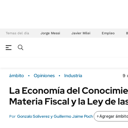
Temas del día
Jorge Messi
Javier Milei
Empleo
NEGOCIOS
ÚLTIMAS NOTICIAS
Especiales Ámbito
ECONOMÍA
ámbito
Opiniones
Industria
9 
Real Estate
Banco de Datos
La Economía del Conocimie
Sustentabilidad
Campo
Materia Fiscal y la Ley de la
Seguros
FINANZAS
ENERGY REPORT
Dólar
Gonzalo Soliverez y Guillermo Jaime Poch
Por
+
Agregar ámbito
POLÍTICA
Mercados
Nacional