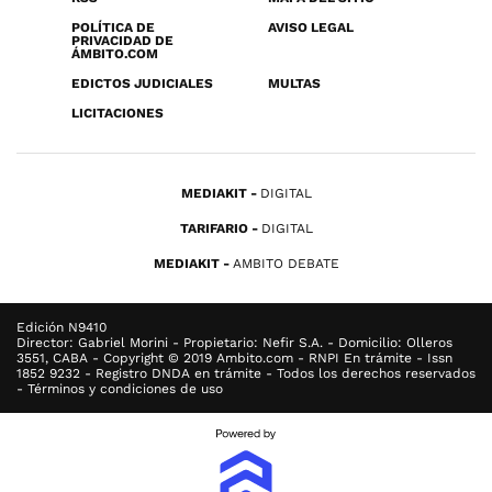
POLÍTICA DE
AVISO LEGAL
PRIVACIDAD DE
ÁMBITO.COM
EDICTOS JUDICIALES
MULTAS
LICITACIONES
MEDIAKIT
DIGITAL
TARIFARIO
DIGITAL
MEDIAKIT
AMBITO DEBATE
Edición N9410
Director: Gabriel Morini - Propietario: Nefir S.A. - Domicilio: Olleros
3551, CABA - Copyright © 2019 Ambito.com - RNPI En trámite - Issn
1852 9232 - Registro DNDA en trámite - Todos los derechos reservados
- Términos y condiciones de uso