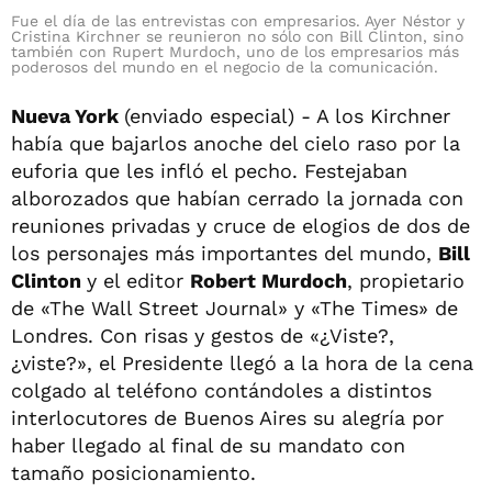
Fue el día de las entrevistas con empresarios. Ayer Néstor y
Cristina Kirchner se reunieron no sólo con Bill Clinton, sino
también con Rupert Murdoch, uno de los empresarios más
poderosos del mundo en el negocio de la comunicación.
Nueva York
(enviado especial) - A los Kirchner
había que bajarlos anoche del cielo raso por la
euforia que les infló el pecho. Festejaban
alborozados que habían cerrado la jornada con
reuniones privadas y cruce de elogios de dos de
los personajes más importantes del mundo,
Bill
Clinton
y el editor
Robert Murdoch
, propietario
de «The Wall Street Journal» y «The Times» de
Londres. Con risas y gestos de «¿Viste?,
¿viste?», el Presidente llegó a la hora de la cena
colgado al teléfono contándoles a distintos
interlocutores de Buenos Aires su alegría por
haber llegado al final de su mandato con
tamaño posicionamiento.