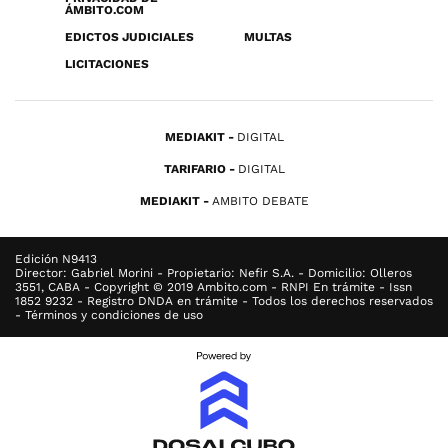
ÁMBITO.COM
EDICTOS JUDICIALES
MULTAS
LICITACIONES
MEDIAKIT
DIGITAL
TARIFARIO
DIGITAL
MEDIAKIT
AMBITO DEBATE
Edición N9413
Director: Gabriel Morini - Propietario: Nefir S.A. - Domicilio: Olleros
3551, CABA - Copyright © 2019 Ambito.com - RNPI En trámite - Issn
1852 9232 - Registro DNDA en trámite - Todos los derechos reservados
- Términos y condiciones de uso