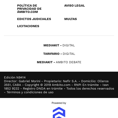
POLÍTICA DE
AVISO LEGAL
PRIVACIDAD DE
ÁMBITO.COM
EDICTOS JUDICIALES
MULTAS
LICITACIONES
MEDIAKIT
DIGITAL
TARIFARIO
DIGITAL
MEDIAKIT
AMBITO DEBATE
Edición N9414
Director: Gabriel Morini - Propietario: Nefir S.A. - Domicilio: Olleros
3551, CABA - Copyright © 2019 Ambito.com - RNPI En trámite - Issn
1852 9232 - Registro DNDA en trámite - Todos los derechos reservados
- Términos y condiciones de uso