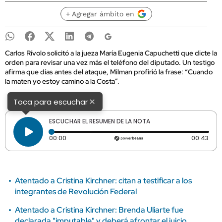
+ Agregar ámbito en
Carlos Rívolo solicitó a la jueza María Eugenia Capuchetti que dicte la
orden para revisar una vez más el teléfono del diputado. Un testigo
afirma que días antes del ataque, Milman profirió la frase: “Cuando
la maten yo estoy camino a la Costa”.
×
Toca para escuchar
ESCUCHAR EL RESUMEN DE LA NOTA
Tiempo transcurrido: 0 segundos
Dura
00:00
00:43
Atentado a Cristina Kirchner: citan a testificar a los
integrantes de Revolución Federal
Atentado a Cristina Kirchner: Brenda Uliarte fue
declarada "imputable" y deberá afrontar el juicio