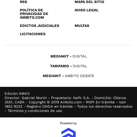
RSS
MAPA DEL SITIO
POLÍTICA DE
AVISO LEGAL
PRIVACIDAD DE
ÁMBITO.COM
EDICTOS JUDICIALES
MULTAS
LICITACIONES
MEDIAKIT
DIGITAL
TARIFARIO
DIGITAL
MEDIAKIT
AMBITO DEBATE
Edición N9412
Director: Gabriel Morini - Propietario: Nefir S.A. - Domicilio: Olleros
3551, CABA - Copyright © 2019 Ambito.com - RNPI En trámite - Issn
1852 9232 - Registro DNDA en trámite - Todos los derechos reservados
- Términos y condiciones de uso