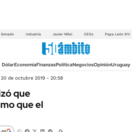
Senado
Industria
Javier Milei
CEOs
Papa León XIV
Anuario autos 2026
Dólar
Economía
Finanzas
Política
Negocios
Opinión
Uruguay
TECNOLOGÍA
NOVEDADES FISCA
MÉXICO
20 de octubre 2019 - 20:58
EDICTOS JUDICIAL
OPINIÓN
izó que
MULTAS
MUNDO
smo que el
LICITACIONES
INFORMACIÓN GENERAL
CUADROS TARIFAR
ESPECTÁCULOS
RECALL
DEPORTES
 en