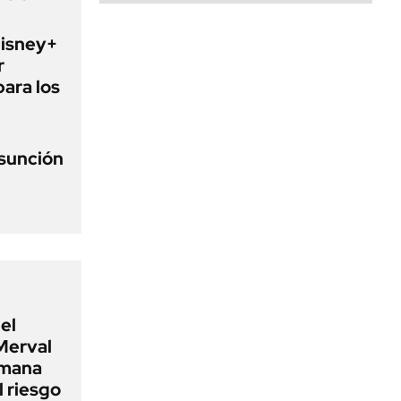
Disney+
r
para los
asunción
el
Merval
emana
 riesgo