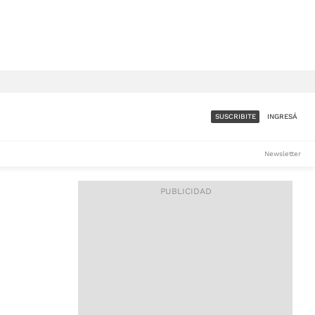
SUSCRIBITE
INGRESÁ
SUMATE A LA COMUNIDAD
Newsletter
DE ÁMBITO
LES
ACCESO FULL - $1.800/MES
ES
CORPORATIVO - CONSULTAR
Si tenés dudas comunicate
con nosotros a
IOS
suscripciones@ambito.com.ar
Llamanos al (54) 11 4556-
9147/48 o
al (54) 11 4449-3256 de lunes a