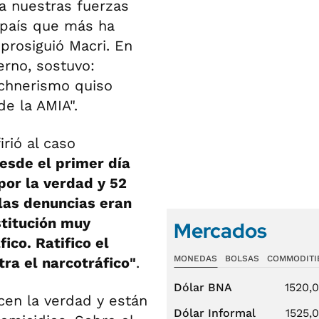
 a nuestras fuerzas
 país que más ha
prosiguió Macri. En
erno, sostuvo:
rchnerismo quiso
de la AMIA".
rió al caso
esde el primer día
por la verdad y 52
las denuncias eran
stitución muy
Mercados
ico. Ratifico el
MONEDAS
BOLSAS
COMMODITI
ra el narcotráfico"
.
Dólar BNA
1520,
cen la verdad y están
Dólar Informal
1525,