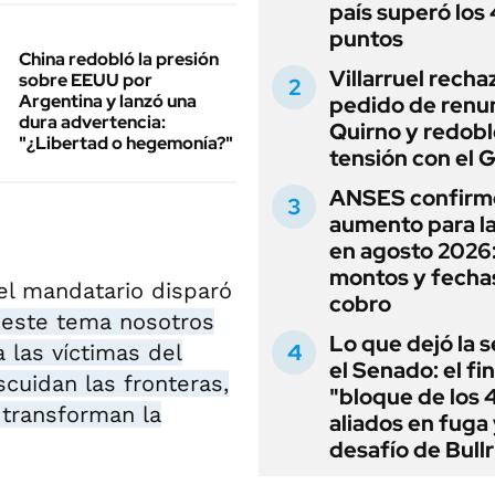
país superó los
puntos
China redobló la presión
Villarruel recha
sobre EEUU por
Argentina y lanzó una
pedido de renu
dura advertencia:
Quirno y redobl
"¿Libertad o hegemonía?"
tensión con el 
ANSES confirm
aumento para l
en agosto 2026
montos y fecha
el mandatario disparó
cobro
 este tema nosotros
Lo que dejó la s
 las víctimas del
el Senado: el fin
scuidan las fronteras,
"bloque de los 
 transforman la
aliados en fuga 
desafío de Bullr