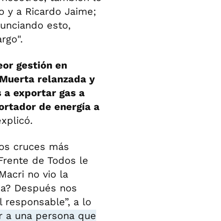
o y a Ricardo Jaime;
nunciando esto,
rgo".
eor gestión en
 Muerta relanzada y
 a exportar gas a
ortador de energía a
explicó.
los cruces más
Frente de Todos le
Macri no vio la
ada? Después nos
 responsable”, a lo
r a una persona que