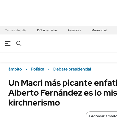
Temas del día
Dólar en vivo
Reservas
Morosidad
NEGOCIOS
ÚLTIMAS NOTICIAS
Especiales Ámbito
ECONOMÍA
ámbito
Política
Debate presidencial
Real Estate
Banco de Datos
Un Macri más picante enfat
Sustentabilidad
Campo
Alberto Fernández es lo mi
Seguros
FINANZAS
ENERGY REPORT
kirchnerismo
Dólar
POLÍTICA
Mercados
+
Agregar ámbito
Nacional