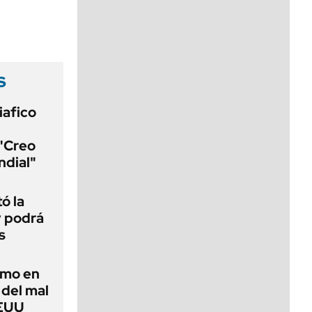
viernes de 10 a 18
s
iafico
 "Creo
ndial"
ó la
y podrá
s
imo en
 del mal
EEUU