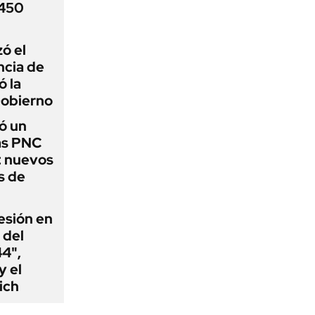
 450
zó el
ncia de
ó la
Gobierno
ó un
as PNC
: nuevos
s de
esión en
 del
44",
y el
ich