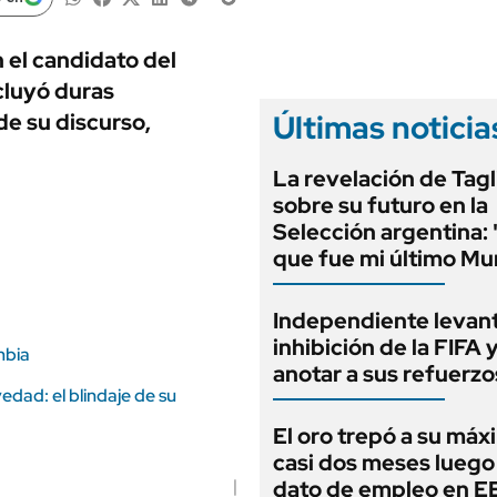
ANUARIO 2025
LIFESTYLE
EDICIÓN IMPRESA
AUTOS
 el candidato del
cluyó duras
Últimas noticia
de su discurso,
La revelación de Tagl
sobre su futuro en la
Selección argentina:
que fue mi último Mu
Independiente levant
inhibición de la FIFA 
mbia
anotar a sus refuerzo
edad: el blindaje de su
El oro trepó a su máx
casi dos meses luego
dato de empleo en 