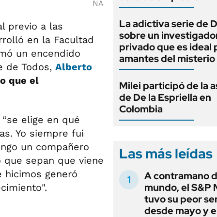
NA
La adictiva serie de 
l previo a las
sobre un investigado
rolló en la Facultad
privado que es ideal 
mó un encendido
amantes del misterio
te de Todos,
Alberto
o que el
Milei participó de la 
de De la Espriella en
Colombia
 “se elige en qué
as. Yo siempre fui
tengo un compañero
Las más leídas
o que sepan que viene
e hicimos generó
A contramano d
mundo, el S&P 
cimiento".
tuvo su peor s
desde mayo y el