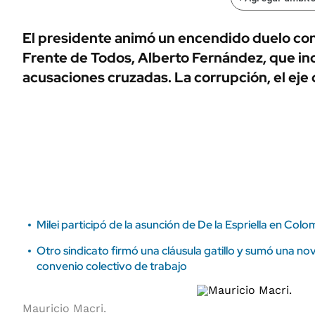
ÁMBITO DEBATE
Municipios
MEDIAKIT AMBITO DEBATE
El presidente animó un encendido duelo con
URUGUAY
Frente de Todos, Alberto Fernández, que in
acusaciones cruzadas. La corrupción, el eje 
Milei participó de la asunción de De la Espriella en Colo
Otro sindicato firmó una cláusula gatillo y sumó una nov
convenio colectivo de trabajo
Mauricio Macri.