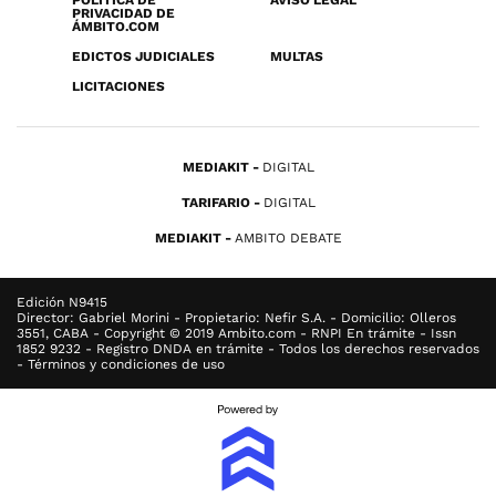
POLÍTICA DE
AVISO LEGAL
PRIVACIDAD DE
ÁMBITO.COM
EDICTOS JUDICIALES
MULTAS
LICITACIONES
MEDIAKIT
DIGITAL
TARIFARIO
DIGITAL
MEDIAKIT
AMBITO DEBATE
Edición N9415
Director: Gabriel Morini - Propietario: Nefir S.A. - Domicilio: Olleros
3551, CABA - Copyright © 2019 Ambito.com - RNPI En trámite - Issn
1852 9232 - Registro DNDA en trámite - Todos los derechos reservados
- Términos y condiciones de uso