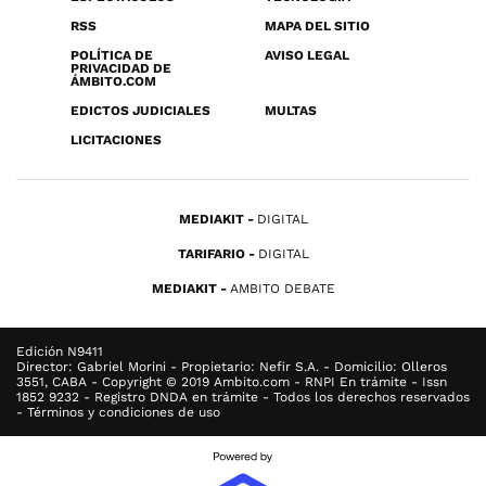
RSS
MAPA DEL SITIO
POLÍTICA DE
AVISO LEGAL
PRIVACIDAD DE
ÁMBITO.COM
EDICTOS JUDICIALES
MULTAS
LICITACIONES
MEDIAKIT
DIGITAL
TARIFARIO
DIGITAL
MEDIAKIT
AMBITO DEBATE
Edición N9411
Director: Gabriel Morini - Propietario: Nefir S.A. - Domicilio: Olleros
3551, CABA - Copyright © 2019 Ambito.com - RNPI En trámite - Issn
1852 9232 - Registro DNDA en trámite - Todos los derechos reservados
- Términos y condiciones de uso