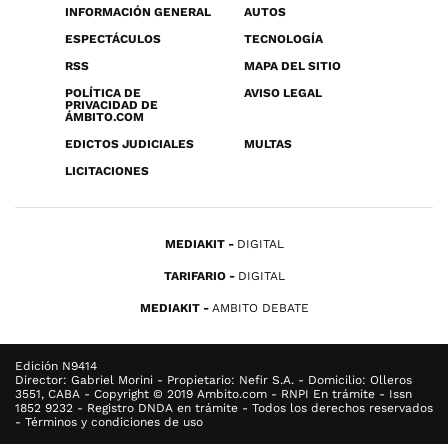
INFORMACIÓN GENERAL
AUTOS
ESPECTÁCULOS
TECNOLOGÍA
RSS
MAPA DEL SITIO
POLÍTICA DE
AVISO LEGAL
PRIVACIDAD DE
ÁMBITO.COM
EDICTOS JUDICIALES
MULTAS
LICITACIONES
MEDIAKIT
DIGITAL
TARIFARIO
DIGITAL
MEDIAKIT
AMBITO DEBATE
Edición N9414
Director: Gabriel Morini - Propietario: Nefir S.A. - Domicilio: Olleros
3551, CABA - Copyright © 2019 Ambito.com - RNPI En trámite - Issn
1852 9232 - Registro DNDA en trámite - Todos los derechos reservados
- Términos y condiciones de uso