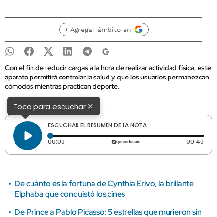
+ Agregar ámbito en
Con el fin de reducir cargas a la hora de realizar actividad física, este
aparato permitirá controlar la salud y que los usuarios permanezcan
cómodos mientras practican deporte.
×
Toca para escuchar
ESCUCHAR EL RESUMEN DE LA NOTA
Tiempo transcurrido: 0 segundos
Dura
00:00
00:40
De cuánto es la fortuna de Cynthia Erivo, la brillante
Elphaba que conquistó los cines
De Prince a Pablo Picasso: 5 estrellas que murieron sin