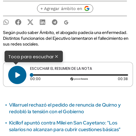
+ Agregar ámbito en
Según pudo saber Ámbito, el abogado padecía una enfermedad.
Distintos funcionarios del Ejecutivo lamentaron el fallecimiento en
sus redes sociales.
×
Toca para escuchar
ESCUCHAR EL RESUMEN DE LA NOTA
Tiempo transcurrido: 0 segundos
Dura
00:00
00:38
Villarruel rechazó el pedido de renuncia de Quirno y
redobló la tensión con el Gobierno
Kicillof apuntó contra Milei en San Cayetano: "Los
salarios no alcanzan para cubrir cuestiones básicas"