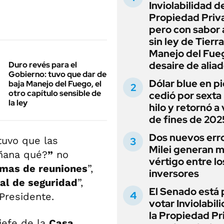
Inviolabilidad de
Propiedad Priv
pero con sabor
sin ley de Tierra
Manejo del Fue
desaire de alia
Duro revés para el
Gobierno: tuvo que dar de
Dólar blue en p
baja Manejo del Fuego, el
otro capítulo sensible de
cedió por sexta 
la ley
hilo y retornó a
de fines de 202
Dos nuevos err
tuvo que las
Milei generan 
ñana qué?
”
no
vértigo entre lo
mas de reuniones
”,
inversores
al de seguridad
”,
El Senado está 
Presidente.
votar Inviolabil
la Propiedad Pr
jefe de la
Casa