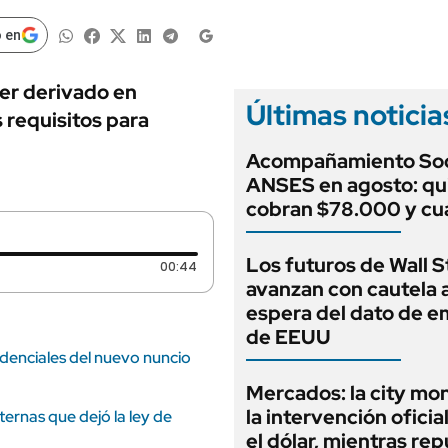
ANUARIO 2025
LIFESTYLE
EDICIÓN IMPRESA
 en
AUTOS
ber derivado en
Últimas noticia
 requisitos para
Acompañamiento Soc
ANSES en agosto: qu
cobran $78.000 y c
Los futuros de Wall S
Duración: 44 segundos
00:44
avanzan con cautela a
espera del dato de 
de EEUU
redenciales del nuevo nuncio
Mercados: la city mo
la intervención oficia
nternas que dejó la ley de
el dólar, mientras rep