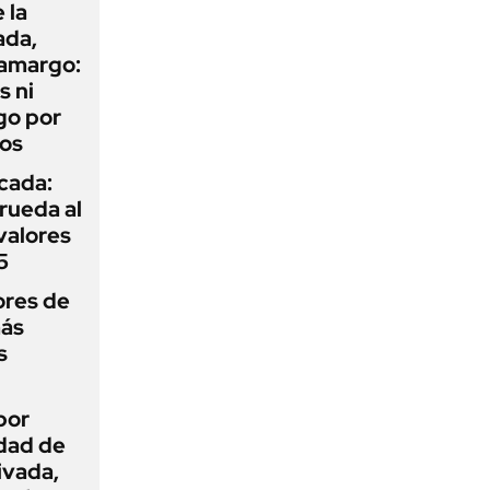
 la
ada,
 amargo:
s ni
go por
dos
icada:
rueda al
 valores
5
ores de
más
s
por
idad de
ivada,