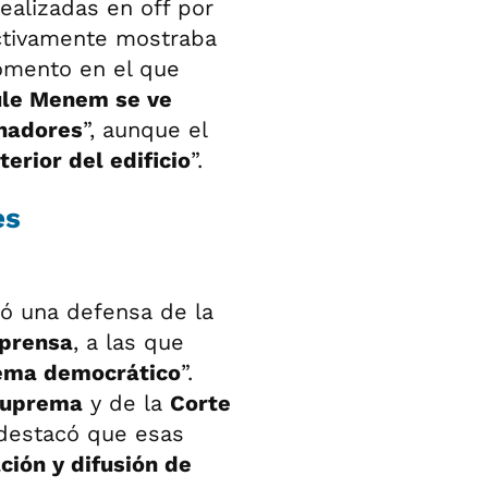
ealizadas en off por
ectivamente mostraba
omento en el que
ule Menem se ve
rnadores
”, aunque el
terior del edificio
”.
es
ló una defensa de la
 prensa
, a las que
tema democrático
”.
Suprema
y de la
Corte
 destacó que esas
ación y difusión de