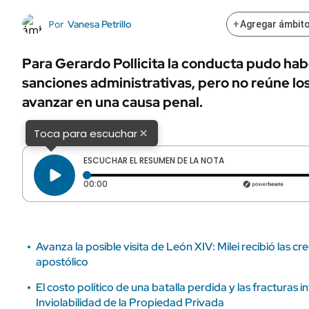
ÁMBITO DEBATE
Municipios
Vanesa Petrillo
Por
+
Agregar ámbito
MEDIAKIT AMBITO DEBATE
URUGUAY
Para Gerardo Pollicita la conducta pudo ha
sanciones administrativas, pero no reúne los
avanzar en una causa penal.
×
Toca para escuchar
ESCUCHAR EL RESUMEN DE LA NOTA
Tiempo transcurrido: 0 segundos
00:00
Avanza la posible visita de León XIV: Milei recibió las c
apostólico
El costo político de una batalla perdida y las fracturas i
Inviolabilidad de la Propiedad Privada