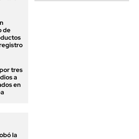
un
o de
oductos
registro
por tres
dios a
ados en
ba
obó la