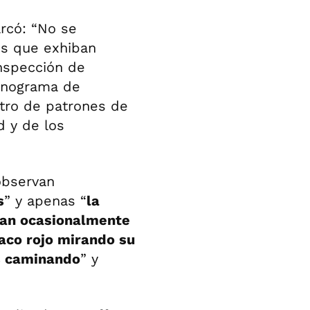
arcó: “No se
es que exhiban
inspección de
ronograma de
stro de patrones de
 y de los
observan
s
” y apenas “
la
lan ocasionalmente
aco rojo mirando su
s caminando
” y