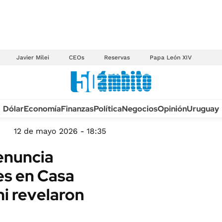
Javier Milei
CEOs
Reservas
Papa León XIV
Anuario autos 2026
Dólar
Economía
Finanzas
Política
Negocios
Opinión
Uruguay
TECNOLOGÍA
NOVEDADES FISCA
MÉXICO
12 de mayo 2026 - 18:35
EDICTOS JUDICIAL
OPINIÓN
denuncia
MULTAS
MUNDO
es en Casa
LICITACIONES
INFORMACIÓN GENERAL
ni revelaron
CUADROS TARIFAR
ESPECTÁCULOS
RECALL
DEPORTES