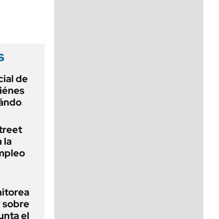
viernes de 10 a 18
s
ial de
iénes
uándo
treet
 la
empleo
nitorea
l sobre
unta el