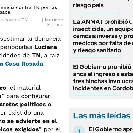
riesgo país
cia contra TN
Mariano
La ANMAT prohibió 
Fuchila
insecticida, un equip
ósmosis inversa y pr
sestimar la denuncia
médicos por falta de 
 periodistas
Luciana
y riesgo sanitario
oridades de
TN
, a raíz
la
Casa Rosada
El Gobierno prohibió 
años el ingreso a esta
tres hinchas involucr
ico
, el material
incidentes en Córdo
a
” para configurar
cretos políticos o
er existido una
Las más leídas
no se advierte en el
El Gobierno apr
icos exigidos
” por el