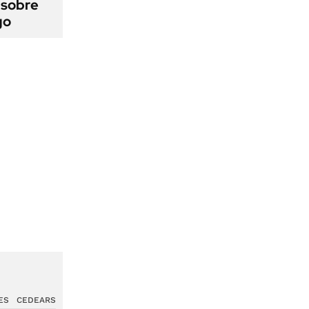
 sobre
go
ES
CEDEARS