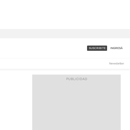
SUSCRIBITE
INGRESÁ
SUMATE A LA COMUNIDAD
Newsletter
DE ÁMBITO
LES
ACCESO FULL - $1.800/MES
ES
CORPORATIVO - CONSULTAR
Si tenés dudas comunicate
con nosotros a
IOS
suscripciones@ambito.com.ar
Llamanos al (54) 11 4556-
9147/48 o
al (54) 11 4449-3256 de lunes a