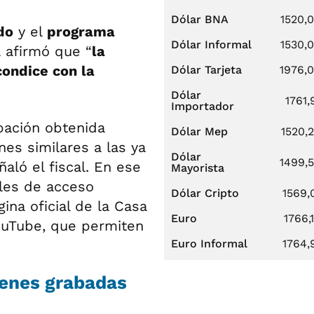
Dólar BNA
1520,
do
y el
programa
Dólar Informal
1530,
ta afirmó que “
la
condice con la
Dólar Tarjeta
1976,
Dólar
1761,
Importador
abación obtenida
Dólar Mep
1520,
es similares a las ya
Dólar
1499,
aló el fiscal. En ese
Mayorista
ales de acceso
Dólar Cripto
1569,
ina oficial de la Casa
Euro
1766,
ouTube, que permiten
Euro Informal
1764,
genes grabadas