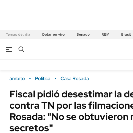
Temas del día
Dólar en vivo
Senado
REM
Brasil
NEGOCIOS
ÚLTIMAS NOTICIAS
Especiales Ámbito
ECONOMÍA
ámbito
Política
Casa Rosada
Real Estate
Banco de Datos
Fiscal pidió desestimar la 
Sustentabilidad
Campo
contra TN por las filmacion
Seguros
FINANZAS
ENERGY REPORT
Rosada: "No se obtuvieron 
Dólar
POLÍTICA
secretos"
Mercados
Nacional