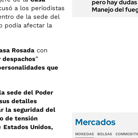
pero hay dudas
cusó a los periodistas
Manejo del fue
entro de la sede del
o podía afectar la
asa Rosada
con
 y despachos
”
 personalidades que
 la sede del Poder
 sus detalles
ar la seguridad del
o de tensión
Mercados
re
Estados Unidos,
MONEDAS
BOLSAS
COMMODITI