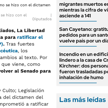
migrantes muertos e
mientras la cifra de v
asciende a 141
 se hizo con el
Diputados
San Cayetano: gratit
iados, La Libertad
pedidos para un sant
ía para
ratificar el
vuelve país por un dí
P)
.
Tras fuertes
acéutica
, los
Incendio en un edific
cambios al texto. Por
lindero a la casa de C
a que viene, como
Kirchner: dos person
volver al Senado para
fueron trasladadas p
inhalación de humo
 Culto; Legislación
a del dictamen del
Las más leídas
mprometió a ratificar