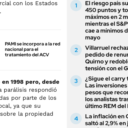
El riesgo país s
cial con los Estados
450 puntos y t
.
máximos en 2 m
mientras el S&
cae a mínimos 
mayo
PAMI se incorpora a la red
Villarruel recha
nacional para el
pedido de renu
tratamiento del ACV
Quirno y redobl
tensión con el 
¿Sigue el carry
 en 1998 pero, desde
Las inversiones
a parálisis respondió
pesos que rec
das por parte de los
los analistas tra
ocal, ya que su
último REM de
 sobre la propiedad
La inflación en
saltó al 2,9% en j