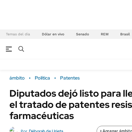
Temas del día
Dólar en vivo
Senado
REM
Brasil
NEGOCIOS
ÚLTIMAS NOTICIAS
Especiales Ámbito
ECONOMÍA
ámbito
Política
Patentes
Real Estate
Banco de Datos
Diputados dejó listo para ll
Sustentabilidad
Campo
el tratado de patentes resis
Seguros
FINANZAS
ENERGY REPORT
farmacéuticas
Dólar
POLÍTICA
Mercados
Déborah de Urieta
Por
+
Agregar ámbito
Nacional