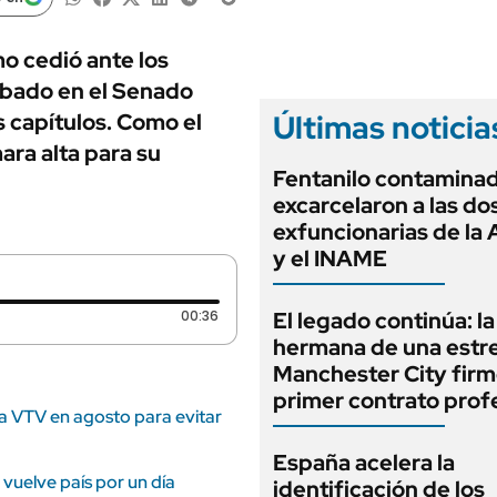
ANUARIO 2025
LIFESTYLE
EDICIÓN IMPRESA
AUTOS
mo cedió ante los
obado en el Senado
Últimas noticia
 capítulos. Como el
ara alta para su
Fentanilo contaminad
excarcelaron a las do
exfuncionarias de l
y el INAME
Duración: 36 segundos
00:36
El legado continúa: la
hermana de una estre
Manchester City firm
primer contrato prof
la VTV en agosto para evitar
España acelera la
vuelve país por un día
identificación de los