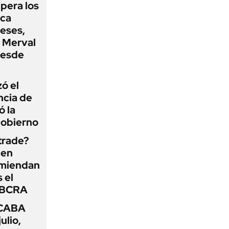
upera los
oca
eses,
P Merval
desde
zó el
ncia de
ó la
Gobierno
 trade?
 en
omiendan
s el
l BCRA
 CABA
ulio,