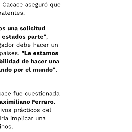
s, Cacace aseguró que
patentes.
s una solicitud
8 estados parte"
,
igador debe hacer un
 países.
"Le estamos
bilidad de hacer una
nando por el mundo"
,
acace fue cuestionada
aximiliano Ferraro
.
tivos prácticos del
dría implicar una
inos.