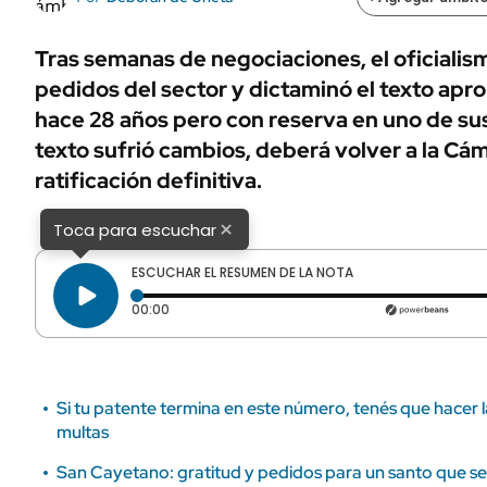
ÁMBITO DEBATE
Municipios
MEDIAKIT AMBITO DEBATE
Tras semanas de negociaciones, el oficialis
URUGUAY
pedidos del sector y dictaminó el texto apr
hace 28 años pero con reserva en uno de sus
texto sufrió cambios, deberá volver a la Cám
ratificación definitiva.
×
Toca para escuchar
ESCUCHAR EL RESUMEN DE LA NOTA
Tiempo transcurrido: 0 segundos
00:00
Si tu patente termina en este número, tenés que hacer 
multas
San Cayetano: gratitud y pedidos para un santo que se 