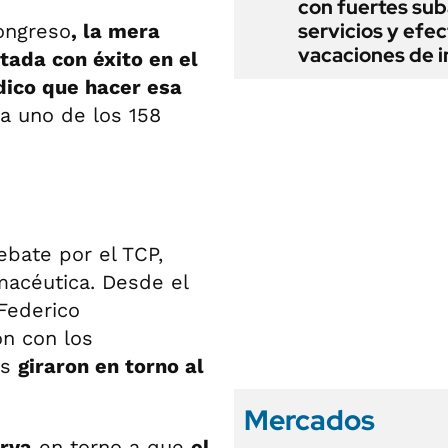
con fuertes sub
servicios y efe
Congreso
, la mera
vacaciones de i
tada con éxito en el
dico que hacer esa
a uno de los 158
ebate por el TCP,
rmacéutica. Desde el
Federico
ón con los
es
giraron en torno al
Mercados
erva
en torno a que
el