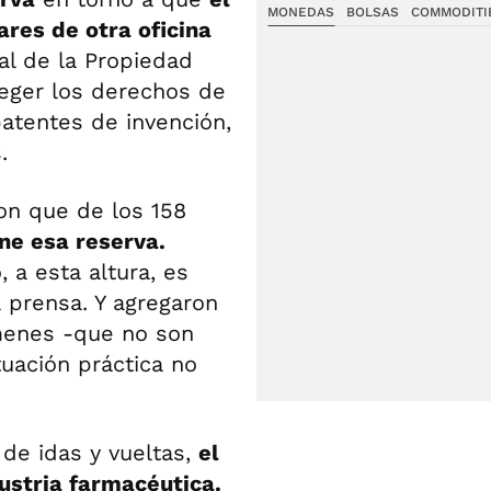
MONEDAS
BOLSAS
COMMODITI
ares de otra oficina
nal de la Propiedad
oteger los derechos de
patentes de invención,
.
ron que de los 158
ne esa reserva.
 a esta altura, es
a prensa. Y agregaron
ámenes -que no son
ituación práctica no
de idas y vueltas,
el
dustria farmacéutica.