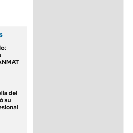
viernes de 10 a 18
s
o:
s
a ANMAT
lla del
ó su
esional