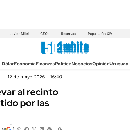
Javier Milei
CEOs
Reservas
Papa León XIV
Anuario autos 2026
Dólar
Economía
Finanzas
Política
Negocios
Opinión
Uruguay
TECNOLOGÍA
NOVEDADES FISCA
MÉXICO
12 de mayo 2026 - 16:40
EDICTOS JUDICIAL
OPINIÓN
evar al recinto
MULTAS
MUNDO
tido por las
LICITACIONES
INFORMACIÓN GENERAL
CUADROS TARIFAR
ESPECTÁCULOS
RECALL
DEPORTES
 en