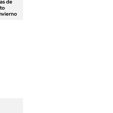
as de
cto
nvierno