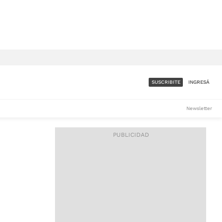
SUSCRIBITE
INGRESÁ
SUMATE A LA COMUNIDAD
Newsletter
DE ÁMBITO
LES
ACCESO FULL - $1.800/MES
ES
CORPORATIVO - CONSULTAR
Si tenés dudas comunicate
con nosotros a
IOS
suscripciones@ambito.com.ar
Llamanos al (54) 11 4556-
9147/48 o
al (54) 11 4449-3256 de lunes a