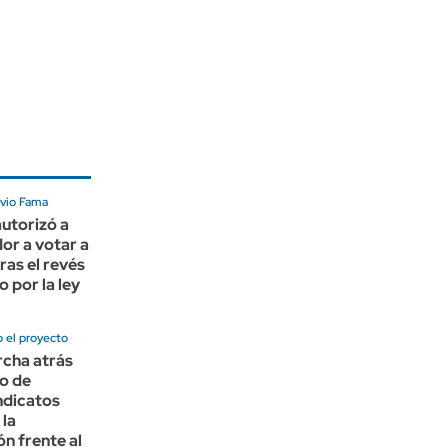
avio Fama
autorizó a
or a votar a
ras el revés
o por la ley
 el proyecto
rcha atrás
lo de
indicatos
 la
ón frente al