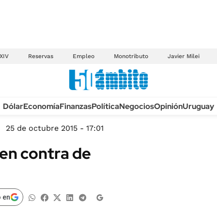
XIV
Reservas
Empleo
Monotributo
Javier Milei
Anuario autos 2026
Dólar
Economía
Finanzas
Política
Negocios
Opinión
Uruguay
TECNOLOGÍA
NOVEDADES FISCA
MÉXICO
25 de octubre 2015 - 17:01
EDICTOS JUDICIAL
OPINIÓN
 en contra de
MULTAS
MUNDO
LICITACIONES
INFORMACIÓN GENERAL
CUADROS TARIFAR
ESPECTÁCULOS
 en
RECALL
DEPORTES