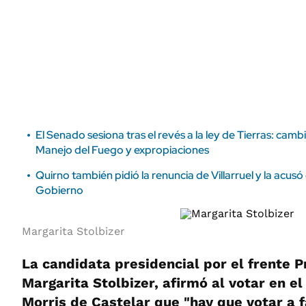
ÁMBITO DEBATE
Municipios
MEDIAKIT AMBITO DEBATE
URUGUAY
El Senado sesiona tras el revés a la ley de Tierras: camb
Manejo del Fuego y expropiaciones
Quirno también pidió la renuncia de Villarruel y la acusó 
Gobierno
Margarita Stolbizer
La candidata presidencial por el frente P
Margarita Stolbizer, afirmó al votar en el
Morris de Castelar que "hay que votar a f