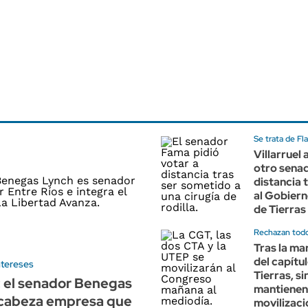
Se trata de Fl
Villarruel 
otro senad
distancia t
al Gobiern
de Tierras
Rechazan todo
Tras la ma
del capítu
ntereses
Tierras, s
 el senador Benegas
mantienen
cabeza empresa que
movilizaci