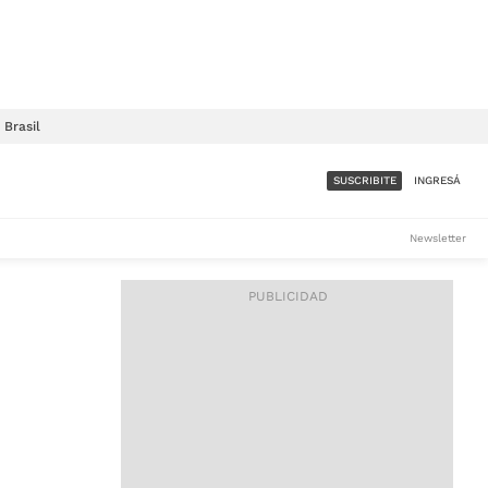
Brasil
SUSCRIBITE
INGRESÁ
SUMATE A LA COMUNIDAD
Newsletter
DE ÁMBITO
LES
ACCESO FULL - $1.800/MES
ES
CORPORATIVO - CONSULTAR
Si tenés dudas comunicate
con nosotros a
IOS
suscripciones@ambito.com.ar
Llamanos al (54) 11 4556-
9147/48 o
al (54) 11 4449-3256 de lunes a