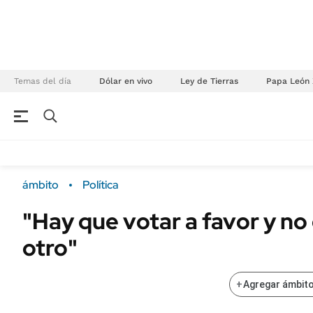
Temas del día
Dólar en vivo
Ley de Tierras
Papa León 
NEGOCIOS
ÚLTIMAS NOTICIAS
Especiales Ámbito
ECONOMÍA
ámbito
Política
Real Estate
Banco de Datos
"Hay que votar a favor y no
Sustentabilidad
Campo
otro"
Seguros
FINANZAS
ENERGY REPORT
Dólar
+
Agregar ámbito
POLÍTICA
Mercados
Nacional