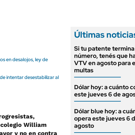
ANUARIO 2025
LIFESTYLE
EDICIÓN IMPRESA
AUTOS
Últimas noticia
Si tu patente termina
número, tenés que ha
ios en desalojos, ley de
VTV en agosto para e
multas
de intentar desestabilizar al
Dólar hoy: a cuánto c
este jueves 6 de ago
Dólar blue hoy: a cuá
rogresistas,
opera este jueves 6 
 colegio William
agosto
avor y no en contra