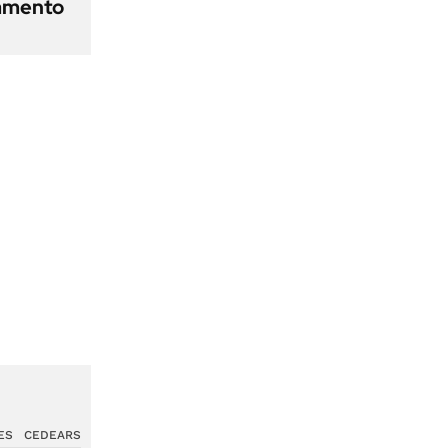
camento
ES
CEDEARS