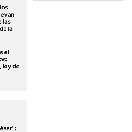
 los
nuevan
 las
de la
s el
as:
 ley de
ésar":