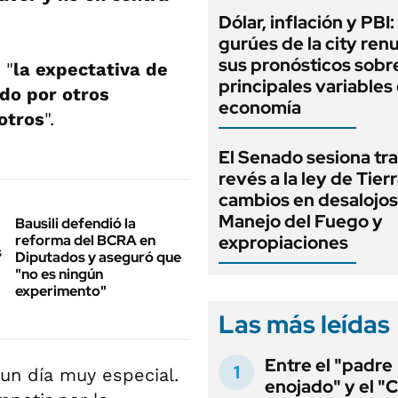
Dólar, inflación y PBI:
gurúes de la city re
sus pronósticos sobre
 "
la expectativa de
principales variables 
do por otros
economía
otros
".
El Senado sesiona tra
revés a la ley de Tierr
cambios en desalojos,
Manejo del Fuego y
Bausili defendió la
reforma del BCRA en
expropiaciones
Diputados y aseguró que
"no es ningún
experimento"
Las más leídas
Entre el "padre
 un día muy especial.
enojado" y el "C