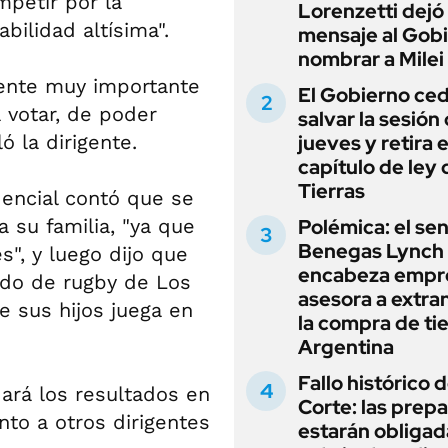
mpetir por la
Lorenzetti dejó
bilidad altísima".
mensaje al Gobi
nombrar a Milei
mente muy importante
El Gobierno ce
 votar, de poder
salvar la sesión
ó la dirigente.
jueves y retira e
capítulo de ley 
Tierras
dencial contó que se
 su familia, "ya que
Polémica: el se
Benegas Lynch
s", y luego dijo que
encabeza empr
tido de rugby de Los
asesora a extra
 sus hijos juega en
la compra de ti
Argentina
Fallo histórico d
dará los resultados en
Corte: las prep
nto a otros dirigentes
estarán obligad