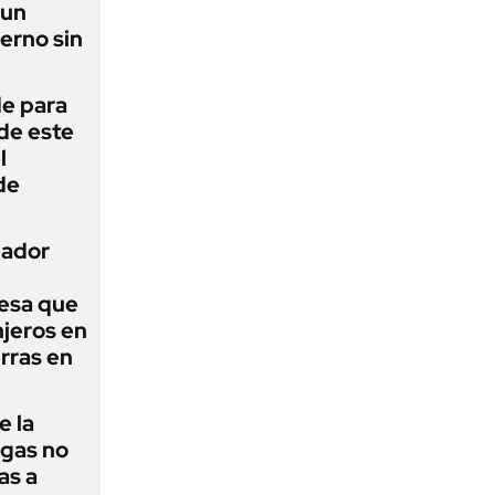
 un
erno sin
de para
 de este
l
de
nador
esa que
njeros en
erras en
e la
agas no
as a