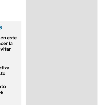
viernes de 10 a 18
s
 en este
cer la
vitar
otiza
sto
nto
de