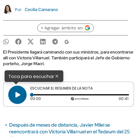
Cecilia Camarano
Por
+ Agregar ámbito en
El Presidente llagará caminando con sus ministros, para encontrarse
allí con Victoria Villarruel. También participará el Jefe de Gobierno
porteño, Jorge Macri.
×
Toca para escuchar
ESCUCHAR EL RESUMEN DE LA NOTA
Tiempo transcurrido: 0 segundos
Dura
00:00
00:41
Después de meses de distancia, Javier Milei se
reencontrará con Victoria Villarruel en el Tedeum del 25