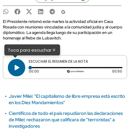
El Presidente retomó este martes la actividad oficial en Casa
Rosada con reuniones vinculadas a la comunidad judía y al cuerpo
diplomático. La agenda llega luego de su participación en un
homenaje al Rebe de Lubavitch.
×
Toca para escuchar
ESCUCHAR EL RESUMEN DE LA NOTA
Tiempo transcurrido: 0 segundos
Dura
00:00
00:50
Javier Milei: "El capitalismo de libre empresa está escrito
en los Diez Mandamientos"
Científicos de todo el país repudiaron las declaraciones
de Milei: rechazaron que calificara de "terroristas" a
investigadores