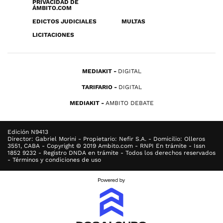
PRIVACIDAD DE
ÁMBITO.COM
EDICTOS JUDICIALES
MULTAS
LICITACIONES
MEDIAKIT
DIGITAL
TARIFARIO
DIGITAL
MEDIAKIT
AMBITO DEBATE
Edición N9413
Director: Gabriel Morini - Propietario: Nefir S.A. - Domicilio: Olleros
3551, CABA - Copyright © 2019 Ambito.com - RNPI En trámite - Issn
1852 9232 - Registro DNDA en trámite - Todos los derechos reservados
- Términos y condiciones de uso