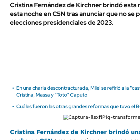
ÁMBITO DEBATE
Cristina Fernández de Kirchner brindó esta 
Municipios
esta noche en C5N tras anunciar que no se p
MEDIAKIT AMBITO DEBATE
URUGUAY
elecciones presidenciales de 2023.
En una charla descontracturada, Milei se refirió a la "cas
Cristina, Massa y "Toto" Caputo
Cuáles fueron las otras grandes reformas que tuvo el
Cristina Fernández de Kirchner
brindó una