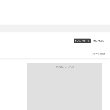
SUSCRIBITE
INGRESÁ
SUMATE A LA COMUNIDAD
Newsletter
DE ÁMBITO
LES
ACCESO FULL - $1.800/MES
ES
CORPORATIVO - CONSULTAR
Si tenés dudas comunicate
con nosotros a
IOS
suscripciones@ambito.com.ar
Llamanos al (54) 11 4556-
9147/48 o
al (54) 11 4449-3256 de lunes a