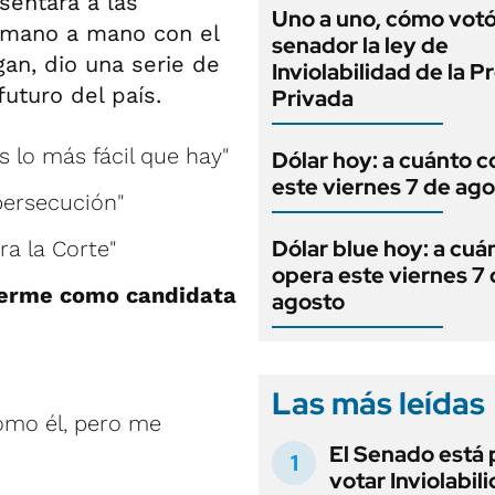
sentará a las
Uno a uno, cómo vot
n mano a mano con el
senador la ley de
an, dio una serie de
Inviolabilidad de la 
futuro del país.
Privada
es lo más fácil que hay"
Dólar hoy: a cuánto c
este viernes 7 de ag
persecución"
Dólar blue hoy: a cuá
a la Corte"
opera este viernes 7
derme como candidata
agosto
Las más leídas
omo él, pero me
El Senado está 
votar Inviolabil