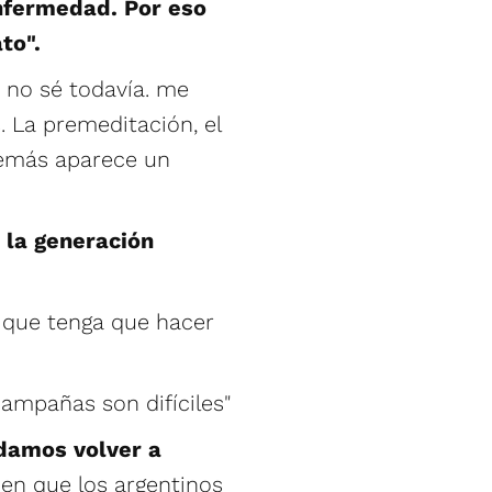
nfermedad. Por eso
to".
 no sé todavía. me
. La premeditación, el
emás aparece un
e la generación
o que tenga que hacer
 campañas son difíciles"
damos volver a
n que los argentinos