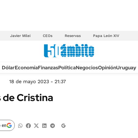
Javier Milei
CEOs
Reservas
Papa León XIV
Anuario autos 2026
Dólar
Economía
Finanzas
Política
Negocios
Opinión
Uruguay
TECNOLOGÍA
NOVEDADES FISCA
MÉXICO
18 de mayo 2023 - 21:37
EDICTOS JUDICIAL
OPINIÓN
 de Cristina
MULTAS
MUNDO
LICITACIONES
INFORMACIÓN GENERAL
CUADROS TARIFAR
ESPECTÁCULOS
 en
RECALL
DEPORTES