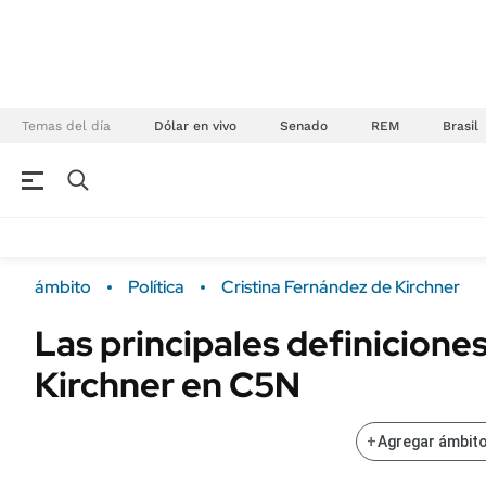
Temas del día
Dólar en vivo
Senado
REM
Brasil
NEGOCIOS
ÚLTIMAS NOTICIAS
Especiales Ámbito
ECONOMÍA
ámbito
Política
Cristina Fernández de Kirchner
Real Estate
Banco de Datos
Las principales definiciones
Sustentabilidad
Campo
Kirchner en C5N
Seguros
FINANZAS
ENERGY REPORT
Dólar
+
Agregar ámbito
POLÍTICA
Mercados
Nacional