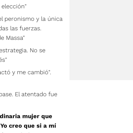
 elección"
el peronismo y la única
as las fuerzas.
de Massa"
strategia. No se
és"
actó y me cambió".
ase. El atentado fue
rdinaria mujer que
Yo creo que si a mí