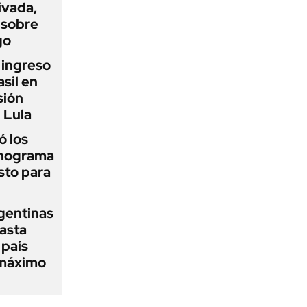
ivada,
 sobre
go
l ingreso
sil en
sión
 Lula
 los
onograma
sto para
gentinas
asta
 país
 máximo