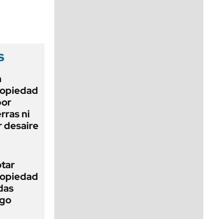
viernes de 10 a 18
s
a
Propiedad
bor
rras ni
 desaire
otar
Propiedad
das
ego