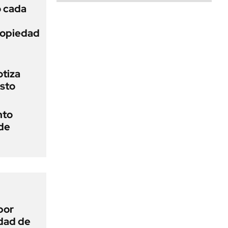
ó cada
Propiedad
otiza
osto
nto
 de
por
idad de