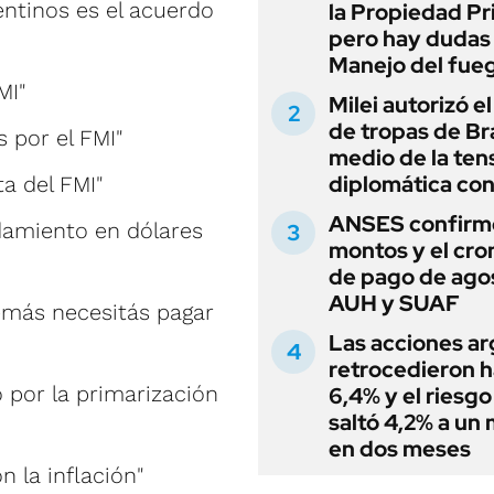
entinos es el acuerdo
la Propiedad Pr
pero hay dudas
Manejo del fue
MI"
Milei autorizó e
de tropas de Bra
s por el FMI"
medio de la ten
diplomática con
a del FMI"
ANSES confirmó
damiento en dólares
montos y el cr
de pago de ago
AUH y SUAF
demás necesitás pagar
Las acciones ar
retrocedieron h
no por la primarización
6,4% y el riesgo
saltó 4,2% a un
en dos meses
 la inflación"