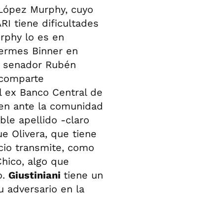
 López Murphy, cuyo
RI tiene dificultades
urphy lo es en
Hermes Binner en
el senador Rubén
 comparte
l ex Banco Central de
gen ante la comunidad
le apellido -claro
e Olivera, que tiene
icio transmite, como
hico, algo que
o.
Giustiniani
tiene un
 adversario en la