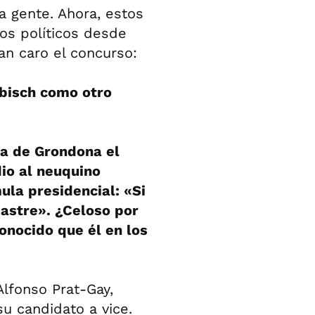
la gente. Ahora, estos
los políticos desde
ran caro el concurso:
obisch como otro
ma de Grondona el
io al neuquino
ula presidencial: «Si
astre». ¿Celoso por
onocido que él en los
Alfonso Prat-Gay,
su candidato a vice.