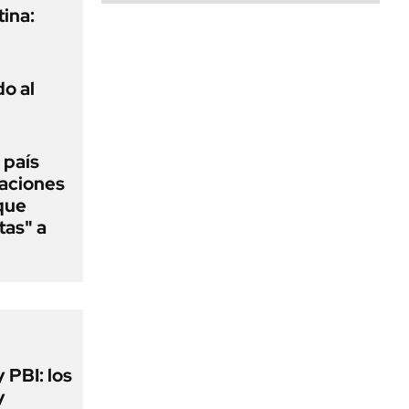
ina:
o al
 país
raciones
 que
tas" a
y PBI: los
y