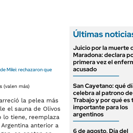
ANUARIO 2025
LIFESTYLE
EDICIÓN IMPRESA
AUTOS
Últimas noticia
Juicio por la muerte 
Maradona: declara p
primera vez el enfer
acusado
 de Milei: rechazaron que
San Cayetano: qué dí
celebra al patrono de
Trabajo y por qué es 
rreció la pelea más
importante para los
le el sauna de Olivos
argentinos
o lo tiene, reemplaza
a Argentina anterior a
6 de agosto, Día del