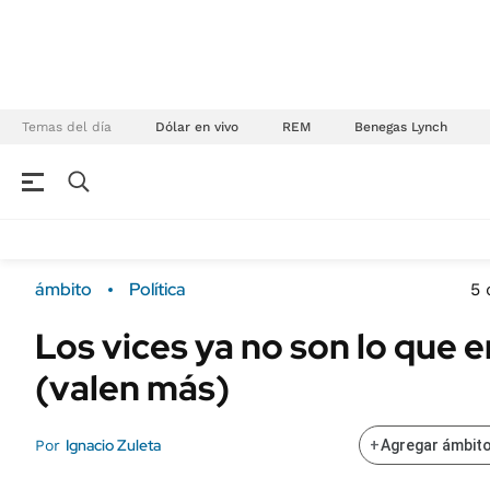
Temas del día
Dólar en vivo
REM
Benegas Lynch
NEGOCIOS
ÚLTIMAS NOTICIAS
Especiales Ámbito
ECONOMÍA
ámbito
Política
5 
Real Estate
Banco de Datos
Los vices ya no son lo que 
Sustentabilidad
Campo
(valen más)
Seguros
FINANZAS
ENERGY REPORT
Dólar
Ignacio Zuleta
Por
+
Agregar ámbito
POLÍTICA
Mercados
Nacional