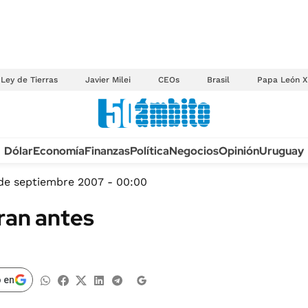
Ley de Tierras
Javier Milei
CEOs
Brasil
Papa León X
Anuario autos 2026
Dólar
Economía
Finanzas
Política
Negocios
Opinión
Uruguay
TECNOLOGÍA
NOVEDADES FISCA
MÉXICO
de septiembre 2007 - 00:00
EDICTOS JUDICIAL
OPINIÓN
eran antes
MULTAS
MUNDO
LICITACIONES
INFORMACIÓN GENERAL
CUADROS TARIFAR
ESPECTÁCULOS
 en
RECALL
DEPORTES