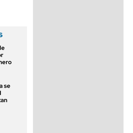
viernes de 10 a 18
s
de
or
mero
a se
l
tan