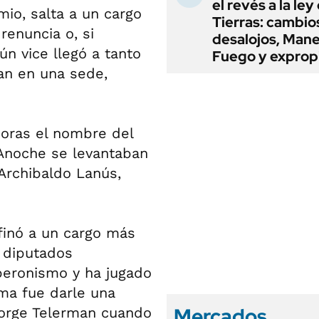
el revés a la ley
emio, salta a un cargo
Tierras: cambio
renuncia o, si
desalojos, Mane
n vice llegó a tanto
Fuego y exprop
zan en una sede,
horas el nombre del
. Anoche se levantaban
Archibaldo Lanús,
finó a un cargo más
e diputados
 peronismo y ha jugado
ima fue darle una
Mercados
orge Telerman cuando