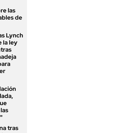
re las
ables de
as Lynch
 la ley
ntras
madeja
para
er
flación
lada,
que
las
"
na tras