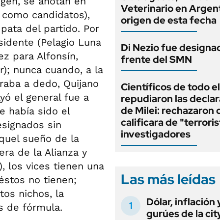
igen, se anotan en
Veterinario en Argent
 como candidatos),
origen de esta fecha
pata del partido. Por
sidente (Pelagio Luna
Di Nezio fue designad
ez para Alfonsín,
frente del SMN
r); nunca cuando, a la
raba a dedo, Quijano
Científicos de todo el
yó el general fue a
repudiaron las decla
de Milei: rechazaron
e había sido el
calificara de "terroris
esignados sin
investigadores
aquel sueño de la
ra de la Alianza y
, los vices tienen una
Las más leídas
 éstos no tienen;
tos nichos, la
Dólar, inflación 
s de fórmula.
gurúes de la cit