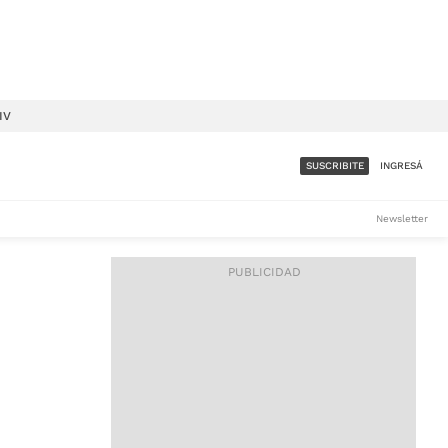
IV
SUSCRIBITE
INGRESÁ
SUMATE A LA COMUNIDAD
Newsletter
DE ÁMBITO
LES
ACCESO FULL - $1.800/MES
ES
CORPORATIVO - CONSULTAR
Si tenés dudas comunicate
con nosotros a
IOS
suscripciones@ambito.com.ar
Llamanos al (54) 11 4556-
9147/48 o
al (54) 11 4449-3256 de lunes a