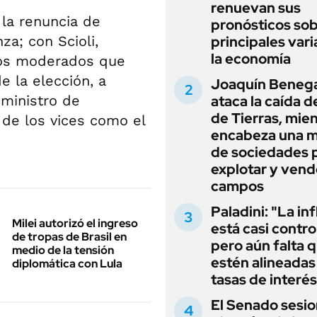
renuevan sus
 la renuncia de
pronósticos sob
za; con Scioli,
principales vari
la economía
otos moderados que
 la elección, a
Joaquín Beneg
 ministro de
ataca la caída de
de Tierras, mie
 de los vices como el
encabeza una 
de sociedades 
explotar y vend
campos
Paladini: "La in
Milei autorizó el ingreso
está casi contro
de tropas de Brasil en
pero aún falta 
medio de la tensión
estén alineadas 
diplomática con Lula
tasas de interés
El Senado sesio