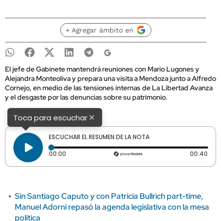
+ Agregar ámbito en
El jefe de Gabinete mantendrá reuniones con Mario Lugones y
Alejandra Monteoliva y prepara una visita a Mendoza junto a Alfredo
Cornejo, en medio de las tensiones internas de La Libertad Avanza
y el desgaste por las denuncias sobre su patrimonio.
×
Toca para escuchar
ESCUCHAR EL RESUMEN DE LA NOTA
Tiempo transcurrido: 0 segundos
Dura
00:00
00:40
Sin Santiago Caputo y con Patricia Bullrich part-time,
Manuel Adorni repasó la agenda legislativa con la mesa
política