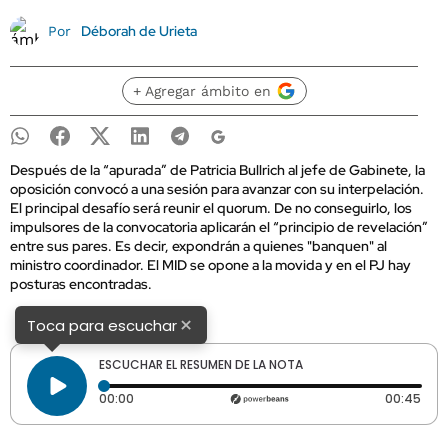
Déborah de Urieta
Por
+ Agregar ámbito en
Después de la “apurada” de Patricia Bullrich al jefe de Gabinete, la
oposición convocó a una sesión para avanzar con su interpelación.
El principal desafío será reunir el quorum. De no conseguirlo, los
impulsores de la convocatoria aplicarán el “principio de revelación”
entre sus pares. Es decir, expondrán a quienes "banquen" al
ministro coordinador. El MID se opone a la movida y en el PJ hay
posturas encontradas.
×
Toca para escuchar
ESCUCHAR EL RESUMEN DE LA NOTA
Tiempo transcurrido: 0 segundos
Dura
00:00
00:45