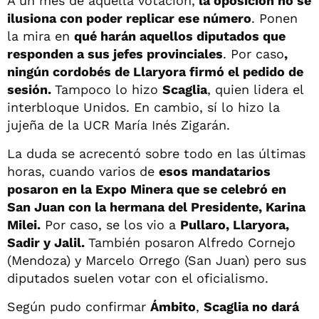
A un mes de aquella votación,
la oposición no se
ilusiona con poder replicar ese número
. Ponen
la mira en
qué harán aquellos diputados que
responden a sus jefes provinciales
. Por caso
,
ningún cordobés de Llaryora firmó el pedido de
sesión.
Tampoco lo hizo
Scaglia
, quien lidera el
interbloque Unidos. En cambio, sí lo hizo la
jujeña de la UCR María Inés Zigarán.
La duda se acrecentó sobre todo en las últimas
horas, cuando varios de
esos mandatarios
posaron en la Expo Minera que se celebró en
San Juan con la hermana del Presidente, Karina
Milei.
Por caso, se los vio a
Pullaro, Llaryora,
Sadir y Jalil.
También posaron Alfredo Cornejo
(Mendoza) y Marcelo Orrego (San Juan) pero sus
diputados suelen votar con el oficialismo.
Según pudo confirmar
Ámbito
,
Scaglia no dará