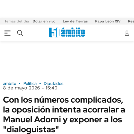
Temas del día
Dólar en vivo
Ley de Tierras
Papa León XIV
Res
ámbito
Política
Diputados
8 de mayo 2026 - 15:40
Con los números complicados,
la oposición intenta acorralar a
Manuel Adorni y exponer a los
"dialoguistas"