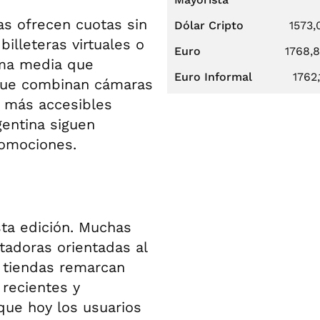
as ofrecen cuotas sin
Dólar Cripto
1573,
illeteras virtuales o
Euro
1768,
ma media que
Euro Informal
1762,
que combinan cámaras
o más accesibles
entina siguen
romociones.
sta edición. Muchas
adoras orientadas al
s tiendas remarcan
recientes y
que hoy los usuarios