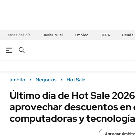
Temas del día
Javier Milei
Empleo
BCRA
Deuda
NEGOCIOS
ÚLTIMAS NOTICIAS
Especiales Ámbito
ECONOMÍA
ámbito
Negocios
Hot Sale
Real Estate
Banco de Datos
Último día de Hot Sale 202
Sustentabilidad
Campo
aprovechar descuentos en c
Seguros
FINANZAS
ENERGY REPORT
computadoras y tecnologí
Dólar
POLÍTICA
Mercados
+
Agregar ámbito
Nacional