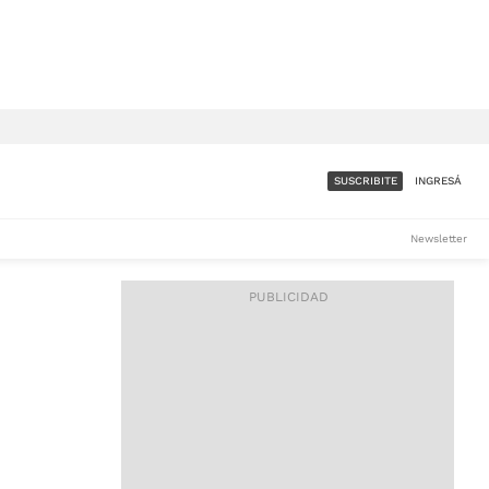
SUSCRIBITE
INGRESÁ
SUMATE A LA COMUNIDAD
Newsletter
DE ÁMBITO
LES
ACCESO FULL - $1.800/MES
ES
CORPORATIVO - CONSULTAR
Si tenés dudas comunicate
con nosotros a
IOS
suscripciones@ambito.com.ar
Llamanos al (54) 11 4556-
9147/48 o
al (54) 11 4449-3256 de lunes a