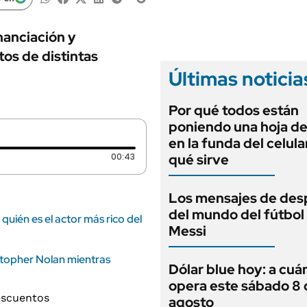
ANUARIO 2025
LIFESTYLE
EDICIÓN IMPRESA
AUTOS
inanciación y
os de distintas
Últimas noticia
Por qué todos están
poniendo una hoja de
en la funda del celula
Duración: 43 segundos
00:43
qué sirve
Los mensajes de des
del mundo del fútbol
quién es el actor más rico del
Messi
stopher Nolan mientras
Dólar blue hoy: a cuá
opera este sábado 8 
agosto