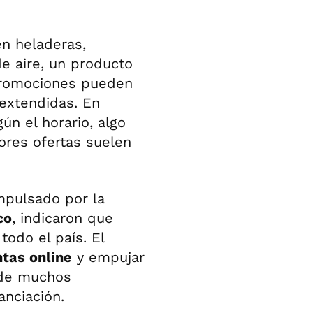
en heladeras,
de aire, un producto
 promociones pueden
 extendidas. En
ún el horario, algo
ores ofertas suelen
impulsado por la
co
, indicaron que
todo el país. El
ntas online
y empujar
nde muchos
anciación.