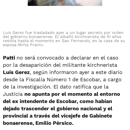
Luis Gerez fue trasladado ayer a un lugar secreto por orden
del gobierno bonaerense. El albañil kirchnerista de 51 años
residía hasta el momento en San Fernando, en la casa de su
esposa Mirta Praino.
Patti
no será convocado a declarar en el caso
por la desaparición del militante kirchnerista
Luis Gerez
, según informaron ayer a este diario
desde la Fiscalía Número 1 de Escobar, a cargo
de la investigación. El dato ratifica que la
Justicia
no apunta por el momento al entorno
del ex intendente de Escobar, como habían
dejado trascender el gobierno nacional y el
provincial a través del vicejefe de Gabinete
bonaerense, Emilio Pérsico.