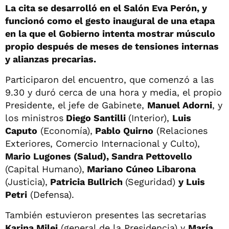
La cita se desarrolló en el Salón Eva Perón, y
funcionó como el gesto inaugural de una etapa
en la que el Gobierno intenta mostrar músculo
propio después de meses de tensiones internas
y alianzas precarias.
Participaron del encuentro, que comenzó a las
9.30 y duró cerca de una hora y media, el propio
Presidente, el jefe de Gabinete,
Manuel Adorni
, y
los ministros
Diego Santilli
(Interior),
Luis
Caputo
(Economía),
Pablo Quirno
(Relaciones
Exteriores, Comercio Internacional y Culto),
Mario Lugones (Salud), Sandra Pettovello
(Capital Humano),
Mariano Cúneo Libarona
(Justicia),
Patricia Bullrich
(Seguridad)
y Luis
Petri
(Defensa).
También estuvieron presentes las secretarias
Karina Milei
(general de la Presidencia) y
María