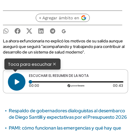
+ Agregar ámbito en
La ahora exfuncionaria no explicó los motivos de su salida aunque
aseguró que seguirá "acompañando y trabajando para contribuir al
desarrollo de un sistema de salud moderno".
×
Toca para escuchar
ESCUCHAR EL RESUMEN DE LA NOTA
Tiempo transcurrido: 0 segundos
Dura
00:00
00:43
Respaldo de gobernadores dialoguistas al desembarco
de Diego Santilli y expectativas por el Presupuesto 2026
PAMI: cómo funcionan las emergencias y qué hay que