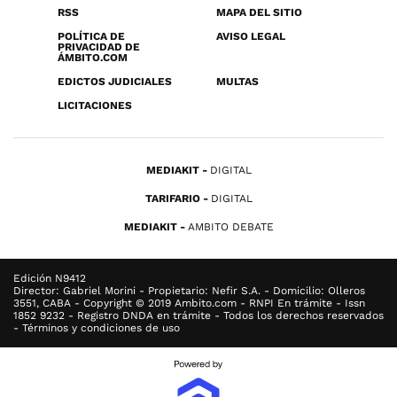
RSS
MAPA DEL SITIO
POLÍTICA DE
AVISO LEGAL
PRIVACIDAD DE
ÁMBITO.COM
EDICTOS JUDICIALES
MULTAS
LICITACIONES
MEDIAKIT
DIGITAL
TARIFARIO
DIGITAL
MEDIAKIT
AMBITO DEBATE
Edición N9412
Director: Gabriel Morini - Propietario: Nefir S.A. - Domicilio: Olleros
3551, CABA - Copyright © 2019 Ambito.com - RNPI En trámite - Issn
1852 9232 - Registro DNDA en trámite - Todos los derechos reservados
- Términos y condiciones de uso