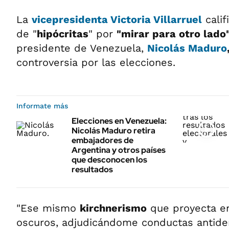
La
vicepresidenta
Victoria Villarruel
calif
de "
hipócritas
" por
"mirar para otro lado
presidente de Venezuela,
Nicolás Maduro
controversia por las elecciones.
Informate más
Elecciones en Venezuela:
Nicolás Maduro retira
embajadores de
Argentina y otros países
que desconocen los
resultados
"Ese mismo
kirchnerismo
que proyecta e
oscuros, adjudicándome conductas antide