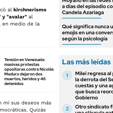
Moyano en las redes 
a días del episodio c
icó al
kirchnerismo
Candela Azariaga
" y "avalar"
al
,
en medio de la
Qué significa nunca 
emojis en una conver
según la psicología
Tensión en Venezuela:
Las más leídas
masivas protestas
opositoras contra Nicolás
Milei regresa al
Maduro dejaron dos
muertos, heridos y 46
la derrota del 
detenidos
cuestas y una 
que busca reord
Gobierno
n mí sus deseos más
Otro sindicato 
mocráticas. Quizás
una cláusula gat