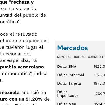
que "rechaza y
zuela y acusó a
untad del pueblo de
ocrática".
oce el resultado
el que se adjudica el
Mercados
ue tuvieron lugar el
l accionar del
MONEDAS
BOLSAS
COMMODITI
se esperaba, ha
 pueblo venezolano
Dólar BNA
1520,
 democrática", indica
Dólar Informal
1525,
s.
Dólar Tarjeta
1976,
enezuela
anunció en
Dólar
1760,
Importador
duro con un 51.20%
de
Dólar Mep
1524,