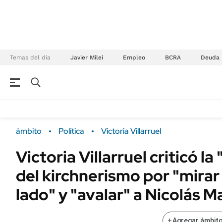
Temas del día
Javier Milei
Empleo
BCRA
Deuda
NEGOCIOS
ÚLTIMAS NOTICIAS
Especiales Ámbito
ECONOMÍA
ámbito
Política
Victoria Villarruel
Real Estate
Banco de Datos
Victoria Villarruel criticó la
Sustentabilidad
Campo
del kirchnerismo por "mirar
Seguros
FINANZAS
ENERGY REPORT
lado" y "avalar" a Nicolás 
Dólar
POLÍTICA
Mercados
+
Agregar ámbito
Nacional