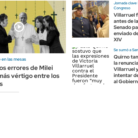
Jornada clave 
Congreso
Villarruel 
antes de la
Senado par
enviado d
XIV
Se sumó a Sant
Quirno tam
e en las mesas
la renunci
s errores de Milei
Villarruel 
ás vértigo entre los
intentar d
al Gobier
s