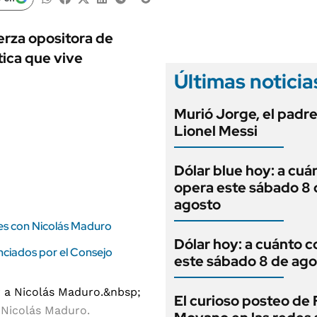
ANUARIO 2025
LIFESTYLE
EDICIÓN IMPRESA
AUTOS
erza opositora de
tica que vive
Últimas noticia
Murió Jorge, el padr
Lionel Messi
Dólar blue hoy: a cuá
opera este sábado 8 
agosto
nes con Nicolás Maduro
Dólar hoy: a cuánto c
nciados por el Consejo
este sábado 8 de ago
El curioso posteo de
 a Nicolás Maduro.