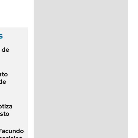
viernes de 10 a 18
s
e de
nto
de
otiza
sto
 Facundo