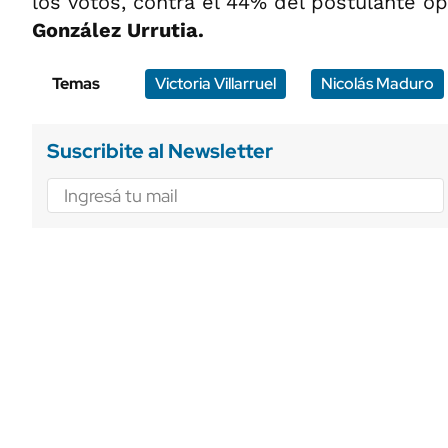
los votos, contra el 44% del postulante o
González Urrutia.
Temas
Victoria Villarruel
Nicolás Maduro
Suscribite al Newsletter