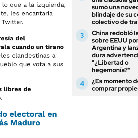
lo que a la izquierda,
sumó una noved
e, les encantaría
blindaje de su 
colectivo de tr
 Twitter.
China redobló l
resía del
sobre EEUU po
ala cuando un tirano
Argentina y lan
dura advertenci
les clandestinas a
"¿Libertad o
ueblo que vota a sus
hegemonía?"
¿Es momento d
comprar propi
s libres de
.
do electoral en
lás Maduro