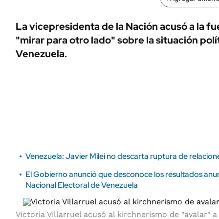
ÁMBITO DEBATE
Municipios
MEDIAKIT AMBITO DEBATE
La vicepresidenta de la Nación acusó a la fu
URUGUAY
"mirar para otro lado" sobre la situación polí
Venezuela.
Venezuela: Javier Milei no descarta ruptura de relacio
El Gobierno anunció que desconoce los resultados anu
Nacional Electoral de Venezuela
Victoria Villarruel acusó al kirchnerismo de "avalar"