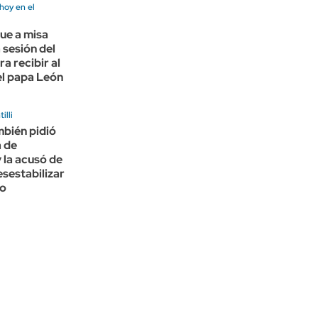
hoy en el
fue a misa
 sesión del
a recibir al
el papa León
illi
bién pidió
a de
y la acusó de
esestabilizar
no