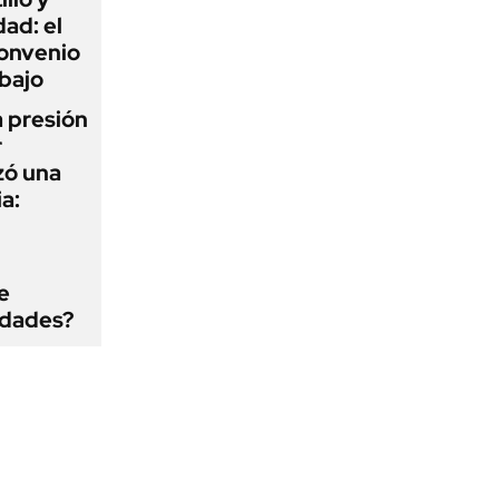
ad: el
convenio
abajo
a presión
r
zó una
a:
e
edades?