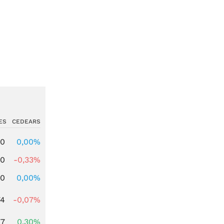
ES
CEDEARS
00
0,00%
00
-0,33%
00
0,00%
74
-0,07%
77
0,30%