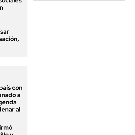
sociales
on
usar
sación,
 país con
Senado a
agenda
enar al
firmó
illo y