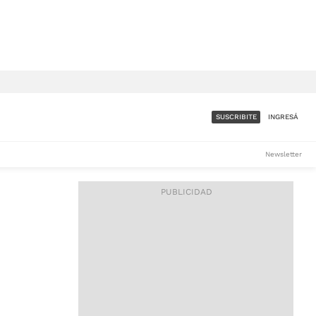
SUSCRIBITE
INGRESÁ
SUMATE A LA COMUNIDAD
Newsletter
DE ÁMBITO
LES
ACCESO FULL - $1.800/MES
ES
CORPORATIVO - CONSULTAR
Si tenés dudas comunicate
con nosotros a
IOS
suscripciones@ambito.com.ar
Llamanos al (54) 11 4556-
9147/48 o
al (54) 11 4449-3256 de lunes a