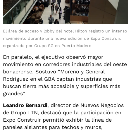
El área de acceso y lobby del hotel Hilton registró un intenso
movimiento durante una nueva edición de Expo Construir,
organizada por Grupo SG en Puerto Madero
En paralelo, el ejecutivo observó mayor
movimiento en corredores industriales del oeste
bonaerense. Sostuvo “Moreno y General
Rodríguez en el GBA captan industrias que
buscan tierra más accesible y superficies más
grandes”.
Leandro Bernardi
, director de Nuevos Negocios
de Grupo LTN, destacó que la participación en
Expo Construir permitió exhibir la línea de
paneles aislantes para techos y muros,