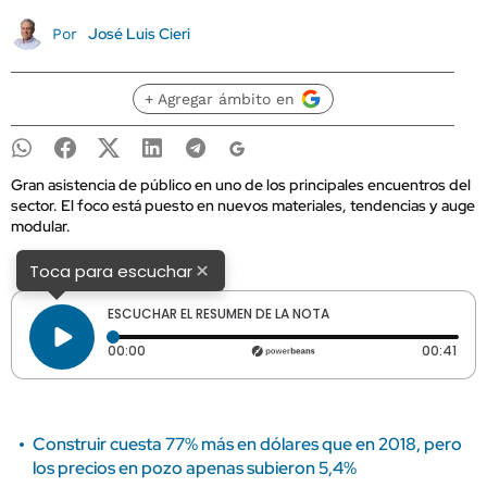
José Luis Cieri
Por
+ Agregar ámbito en
Gran asistencia de público en uno de los principales encuentros del
sector. El foco está puesto en nuevos materiales, tendencias y auge
modular.
×
Toca para escuchar
ESCUCHAR EL RESUMEN DE LA NOTA
Tiempo transcurrido: 0 segundos
Dura
00:00
00:41
Construir cuesta 77% más en dólares que en 2018, pero
los precios en pozo apenas subieron 5,4%