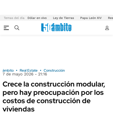
Temas del día
Dólar en vivo
Ley de Tierras
Papa León XIV
Res
ámbito
Real Estate
Construcción
7 de mayo 2026 - 21:16
Crece la construcción modular,
pero hay preocupación por los
costos de construcción de
viviendas