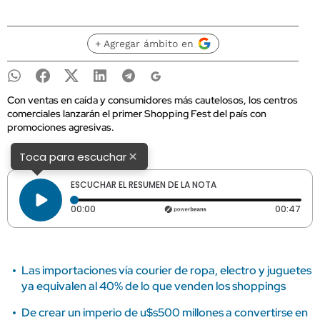
+ Agregar ámbito en
Con ventas en caída y consumidores más cautelosos, los centros
comerciales lanzarán el primer Shopping Fest del país con
promociones agresivas.
×
Toca para escuchar
ESCUCHAR EL RESUMEN DE LA NOTA
Tiempo transcurrido: 0 segundos
Dura
00:00
00:47
Las importaciones vía courier de ropa, electro y juguetes
ya equivalen al 40% de lo que venden los shoppings
De crear un imperio de u$s500 millones a convertirse en