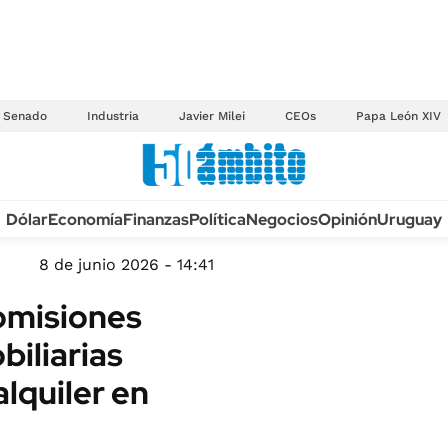
Senado
Industria
Javier Milei
CEOs
Papa León XIV
Anuario autos 2026
Dólar
Economía
Finanzas
Política
Negocios
Opinión
Uruguay
TECNOLOGÍA
NOVEDADES FISCA
MÉXICO
8 de junio 2026 - 14:41
EDICTOS JUDICIAL
OPINIÓN
omisiones
MULTAS
MUNDO
biliarias
LICITACIONES
INFORMACIÓN GENERAL
alquiler en
CUADROS TARIFAR
ESPECTÁCULOS
RECALL
DEPORTES