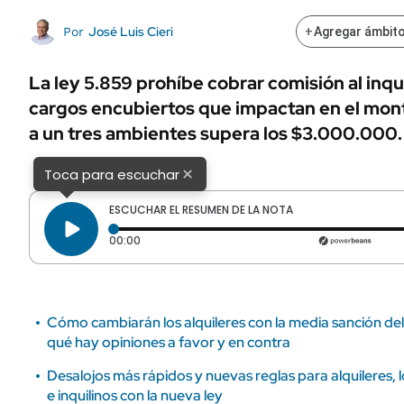
ÁMBITO DEBATE
Municipios
José Luis Cieri
Por
+
Agregar ámbito
MEDIAKIT AMBITO DEBATE
URUGUAY
La ley 5.859 prohíbe cobrar comisión al inqu
cargos encubiertos que impactan en el mont
a un tres ambientes supera los $3.000.000.
×
Toca para escuchar
ESCUCHAR EL RESUMEN DE LA NOTA
Tiempo transcurrido: 0 segundos
00:00
Cómo cambiarán los alquileres con la media sanción de
qué hay opiniones a favor y en contra
Desalojos más rápidos y nuevas reglas para alquileres, 
e inquilinos con la nueva ley