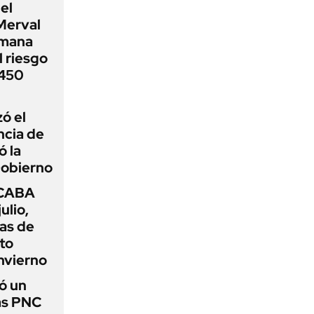
el
Merval
emana
 riesgo
 450
zó el
ncia de
ó la
Gobierno
 CABA
ulio,
as de
cto
nvierno
ó un
as PNC