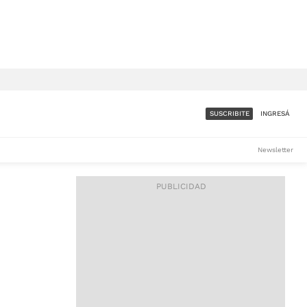
SUSCRIBITE
INGRESÁ
SUMATE A LA COMUNIDAD
Newsletter
DE ÁMBITO
LES
ACCESO FULL - $1.800/MES
ES
CORPORATIVO - CONSULTAR
Si tenés dudas comunicate
con nosotros a
IOS
suscripciones@ambito.com.ar
Llamanos al (54) 11 4556-
9147/48 o
al (54) 11 4449-3256 de lunes a