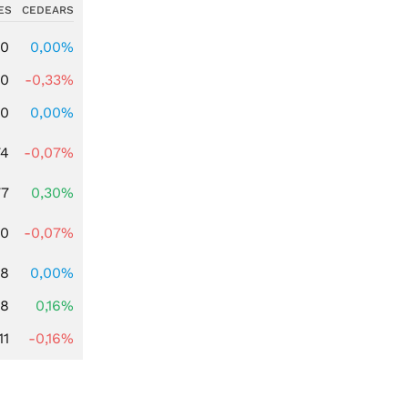
ES
CEDEARS
00
0,00%
00
-0,33%
00
0,00%
74
-0,07%
77
0,30%
50
-0,07%
98
0,00%
88
0,16%
11
-0,16%