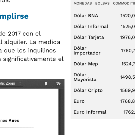
MONEDAS
BOLSAS
COMMODITI
umplirse
Dólar BNA
1520,
Dólar Informal
1525,
de 2017 con el
Dólar Tarjeta
1976,
l alquiler. La medida
Dólar
a que los inquilinos
1760,
Importador
significativamente el
Dólar Mep
1524,
Dólar
1498,
Mayorista
Dólar Cripto
1569,
Euro
1768,
Euro Informal
1762,