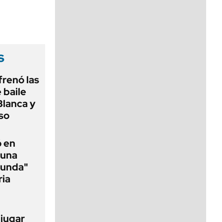
viernes de 10 a 18
s
frenó las
 baile
Blanca y
so
ó en
 una
funda"
ria
 jugar