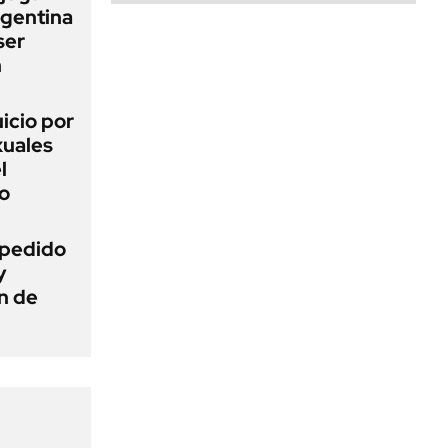
rgentina
ser
n
uicio por
xuales
l
o
l pedido
y
n de