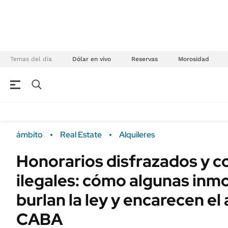
Temas del día
Dólar en vivo
Reservas
Morosidad
NEGOCIOS
ÚLTIMAS NOTICIAS
Especiales Ámbito
ECONOMÍA
ámbito
Real Estate
Alquileres
Real Estate
Banco de Datos
Honorarios disfrazados y c
Sustentabilidad
Campo
ilegales: cómo algunas inmo
Seguros
FINANZAS
ENERGY REPORT
burlan la ley y encarecen el 
Dólar
POLÍTICA
CABA
Mercados
Nacional