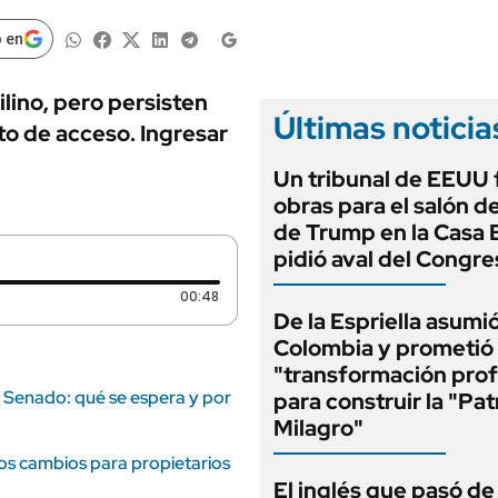
ANUARIO 2025
LIFESTYLE
EDICIÓN IMPRESA
 en
AUTOS
ilino, pero persisten
Últimas noticia
o de acceso. Ingresar
Un tribunal de EEUU 
obras para el salón de
de Trump en la Casa 
pidió aval del Congre
Duración: 48 segundos
00:48
De la Espriella asumi
Colombia y prometió
"transformación pro
l Senado: qué se espera y por
para construir la "Pat
Milagro"
los cambios para propietarios
El inglés que pasó de