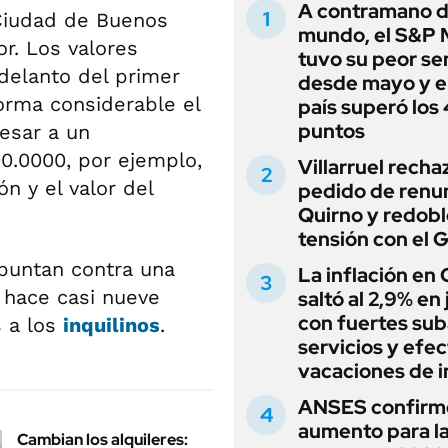
A contramano d
Ciudad de Buenos
mundo, el S&P 
r. Los valores
tuvo su peor s
adelanto del primer
desde mayo y el
orma considerable el
país superó los
puntos
esar a un
0.0000, por ejemplo,
Villarruel recha
n y el valor del
pedido de renu
Quirno y redobl
tensión con el 
puntan contra una
La inflación en
 hace casi nueve
saltó al 2,9% en j
con fuertes sub
s a los
inquilinos
.
servicios y efe
vacaciones de i
ANSES confirm
aumento para l
Cambian los alquileres: