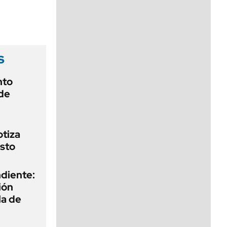
viernes de 10 a 18
s
nto
de
otiza
sto
diente:
ión
la de