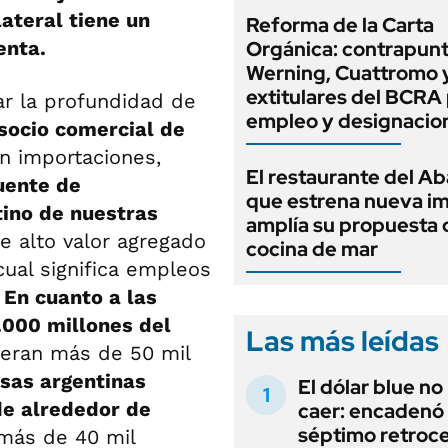
lateral tiene un
Reforma de la Carta
enta.
Orgánica: contrapunt
Werning, Cuattromo 
extitulares del BCRA 
ar la profundidad de
empleo y designacio
 socio comercial de
n importaciones,
El restaurante del A
uente de
que estrena nueva i
tino de nuestras
amplía su propuesta 
e alto valor agregado
cocina de mar
cual significa empleos
.
En cuanto a las
.000 millones del
Las más leídas
eran más de 50 mil
sas argentinas
El dólar blue no
de alrededor de
caer: encadenó
séptimo retroce
 más de 40 mil