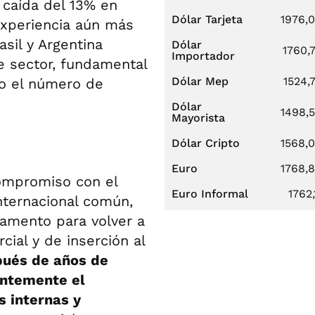
caída del 13% en
Dólar Tarjeta
1976,
 experiencia aún más
sil y Argentina
Dólar
1760,
Importador
e sector, fundamental
Dólar Mep
1524,
do el número de
Dólar
1498,
Mayorista
Dólar Cripto
1568,
Euro
1768,
compromiso con el
Euro Informal
1762,
nternacional común,
amento para volver a
ial y de inserción al
ués de años de
entemente el
s internas y