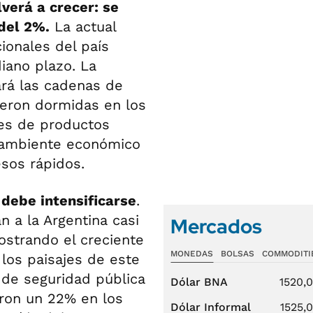
verá a crecer: se
del 2%.
La actual
ionales del país
iano plazo. La
ará las cadenas de
ieron dormidas en los
es de productos
l ambiente económico
esos rápidos.
n debe intensificarse
.
n a la Argentina casi
Mercados
ostrando el creciente
MONEDAS
BOLSAS
COMMODITI
 los paisajes de este
s de seguridad pública
Dólar BNA
1520,
eron un 22% en los
Dólar Informal
1525,