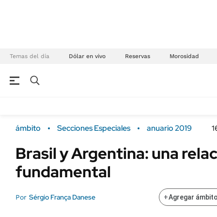
Temas del día
Dólar en vivo
Reservas
Morosidad
NEGOCIOS
ÚLTIMAS NOTICIAS
Especiales Ámbito
ECONOMÍA
ámbito
Secciones Especiales
anuario 2019
1
Real Estate
Banco de Datos
Brasil y Argentina: una rela
Sustentabilidad
Campo
fundamental
Seguros
FINANZAS
ENERGY REPORT
Dólar
Sérgio França Danese
Por
+
Agregar ámbito
POLÍTICA
Mercados
Nacional