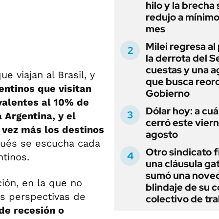
hilo y la brecha 
redujo a mínimo
mes
Milei regresa al
la derrota del 
cuestas y una 
e viajan al Brasil, y
que busca reord
entinos que visitan
Gobierno
valentes al 10% de
Dólar hoy: a cu
 Argentina, y el
cerró este vier
 vez más los destinos
agosto
ugués se escucha cada
Otro sindicato 
ntinos.
una cláusula gat
sumó una noved
ión, en la que no
blindaje de su 
ras perspectivas de
colectivo de tr
de recesión o