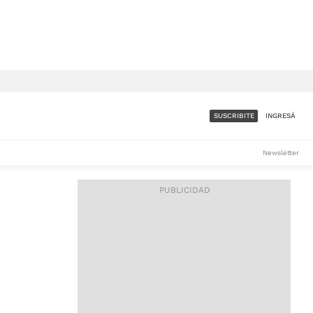
SUSCRIBITE
INGRESÁ
SUMATE A LA COMUNIDAD
Newsletter
DE ÁMBITO
LES
ACCESO FULL - $1.800/MES
ES
CORPORATIVO - CONSULTAR
Si tenés dudas comunicate
con nosotros a
IOS
suscripciones@ambito.com.ar
Llamanos al (54) 11 4556-
9147/48 o
al (54) 11 4449-3256 de lunes a