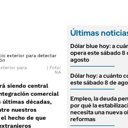
ANUARIO 2025
LIFESTYLE
EDICIÓN IMPRESA
AUTOS
Últimas noticia
Dólar blue hoy: a cuá
opera este sábado 8 
agosto
xterior para
Foto:
NA
Dólar hoy: a cuánto c
este sábado 8 de ago
rá siendo central
ntegración comercial
Empleo, la deuda pen
s últimas décadas,
por qué la estabilizac
ntre nuestros
necesita una nueva o
 el hecho de que
reformas
extranjeros