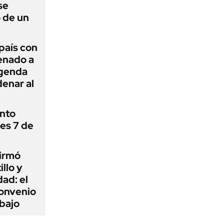
se
 de un
 país con
Senado a
agenda
enar al
ánto
nes 7 de
firmó
illo y
ad: el
convenio
abajo