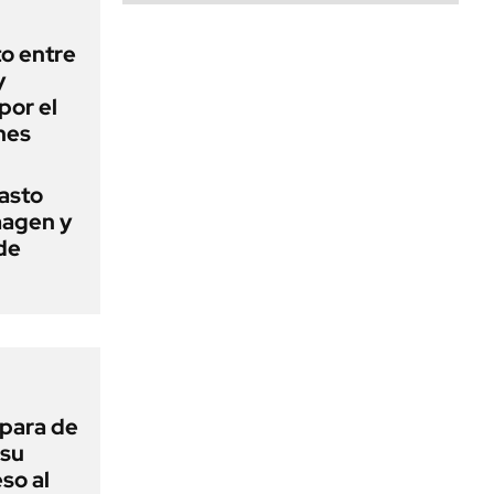
o entre
y
por el
nes
basto
magen y
de
 para de
 su
so al