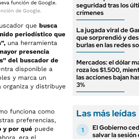
seguridad tras los úl
unción de Google.
crímenes
buscador que
busca
La jugada viral de G
nido periodístico que
que sorprendió y de
s”,
una herramienta
burlas en las redes so
mayor presencia
as” del buscador de
Mercados: el dólar m
ntra disponible a
roza los $1.500, mien
las acciones bajan ha
bles y marca un
3%
organiza y distribuye
Las más leídas
itmo funciona como
tras preferencias,
El Gobierno ce
 y por qué
puede
salvar la sesión
ahora, era el