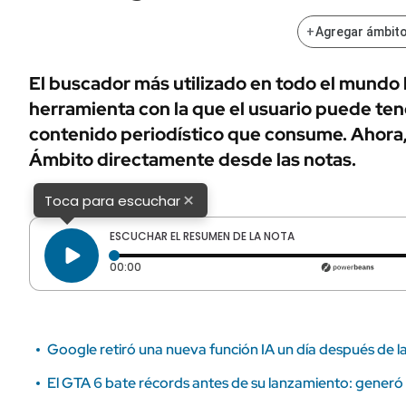
ÁMBITO DEBATE
Municipios
+
Agregar ámbito
MEDIAKIT AMBITO DEBATE
URUGUAY
El buscador más utilizado en todo el mundo
herramienta con la que el usuario puede ten
contenido periodístico que consume. Ahora,
Ámbito directamente desde las notas.
×
Toca para escuchar
ESCUCHAR EL RESUMEN DE LA NOTA
Tiempo transcurrido: 0 segundos
00:00
Google retiró una nueva función IA un día después de l
El GTA 6 bate récords antes de su lanzamiento: generó