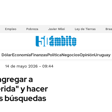
Empleo
Pobreza
Javier Milei
Ley de Tierras
Bras
Anuario autos 2026
Dólar
Economía
Finanzas
Política
Negocios
Opinión
Uruguay
TECNOLOGÍA
NOVEDADES FISCA
MÉXICO
14 de mayo 2026 - 09:44
EDICTOS JUDICIAL
OPINIÓN
agregar a
MULTAS
MUNDO
ida" y hacer
LICITACIONES
INFORMACIÓN GENERAL
us búsquedas
CUADROS TARIFAR
ESPECTÁCULOS
RECALL
DEPORTES