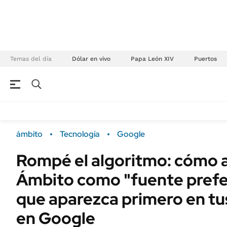
Temas del día
Dólar en vivo
Papa León XIV
Puertos
NEGOCIOS
ÚLTIMAS NOTICIAS
Especiales Ámbito
ECONOMÍA
ámbito
Tecnología
Google
Real Estate
Banco de Datos
Rompé el algoritmo: cómo 
Sustentabilidad
Campo
Ámbito como "fuente prefer
Seguros
FINANZAS
ENERGY REPORT
que aparezca primero en t
Dólar
POLÍTICA
en Google
Mercados
Nacional