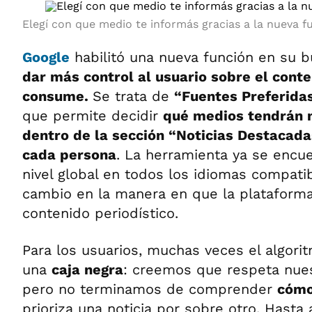
Elegí con que medio te informás gracias a la nueva f
Google
habilitó una nueva función en su 
dar más control al usuario sobre el conte
consume.
Se trata de
“Fuentes Preferida
que permite decidir
qué medios tendrán 
dentro de la sección “Noticias Destacad
cada persona
. La herramienta ya se encue
nivel global en todos los idiomas compati
cambio en la manera en que la plataforma 
contenido periodístico.
Para los usuarios, muchas veces el algor
una
caja negra
: creemos que respeta nues
pero no terminamos de comprender
cómo
prioriza una noticia por sobre otro. Hasta 