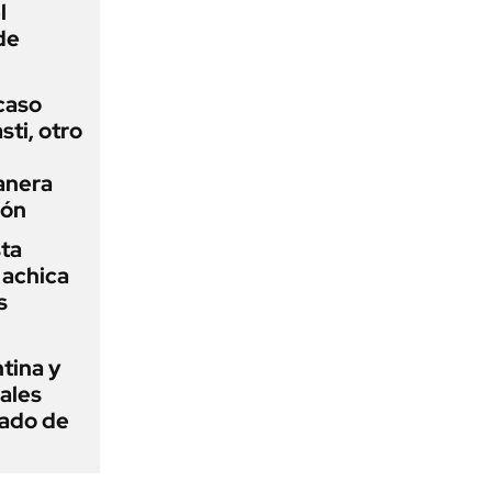
l
de
 caso
ti, otro
anera
ión
sta
 achica
s
tina y
ñales
gado de