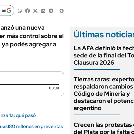
ANUARIO 2025
LIFESTYLE
EDICIÓN IMPRESA
 en
AUTOS
 lanzó una nueva
Últimas noticia
er más control sobre el
 ya podés agregar a
La AFA definió la fec
sede de la final del T
Clausura 2026
Tierras raras: expert
respaldaron cambios 
Duración: 38 segundos
00:38
Código de Minería y
destacaron el potenc
argentino
anzarla: qué pasó
Crecen las protestas
 u$s180 millones en preventas
del Plata por la falta 