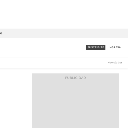
il
SUSCRIBITE
INGRESÁ
SUMATE A LA COMUNIDAD
Newsletter
DE ÁMBITO
LES
ACCESO FULL - $1.800/MES
ES
CORPORATIVO - CONSULTAR
Si tenés dudas comunicate
con nosotros a
IOS
suscripciones@ambito.com.ar
Llamanos al (54) 11 4556-
9147/48 o
al (54) 11 4449-3256 de lunes a