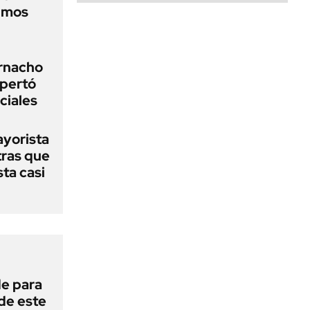
timos
arnacho
spertó
ciales
ayorista
tras que
sta casi
de para
 de este