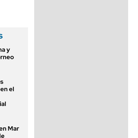
viernes de 10 a 18
s
ha y
orneo
os
en el
ial
 en Mar
de