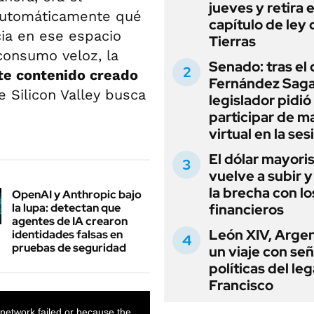
jueves y retira e
automáticamente qué
capítulo de ley 
ia en ese espacio
Tierras
consumo veloz, la
Senado: tras el
nte contenido creado
Fernández Sagas
e Silicon Valley busca
legislador pidió
participar de m
virtual en la ses
El dólar mayori
vuelve a subir y
la brecha con lo
OpenAI y Anthropic bajo
la lupa: detectan que
financieros
agentes de IA crearon
León XIV, Argen
identidades falsas en
pruebas de seguridad
un viaje con se
políticas del le
Francisco