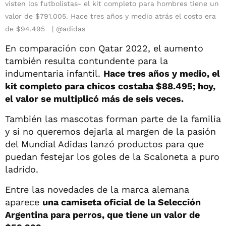
visten los futbolistas- el kit completo para hombres tiene un
valor de $791.005. Hace tres años y medio atrás el costo era
de $94.495
@adidas
En comparación con Qatar 2022, el aumento
también resulta contundente para la
indumentaria infantil.
Hace tres años y medio, el
kit completo para chicos costaba $88.495; hoy,
el valor se multiplicó más de seis veces.
También las mascotas forman parte de la familia
y si no queremos dejarla al margen de la pasión
del Mundial Adidas lanzó productos para que
puedan festejar los goles de la Scaloneta a puro
ladrido.
Entre las novedades de la marca alemana
aparece
una camiseta oficial de la Selección
Argentina para perros, que tiene un valor de