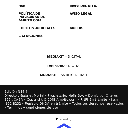
RSS
MAPA DEL SITIO
POLÍTICA DE
AVISO LEGAL
PRIVACIDAD DE
ÁMBITO.COM
EDICTOS JUDICIALES
MULTAS
LICITACIONES
MEDIAKIT
DIGITAL
TARIFARIO
DIGITAL
MEDIAKIT
AMBITO DEBATE
Edición N9411
Director: Gabriel Morini - Propietario: Nefir S.A. - Domicilio: Olleros
3551, CABA - Copyright © 2019 Ambito.com - RNPI En trámite - Issn
1852 9232 - Registro DNDA en trámite - Todos los derechos reservados
- Términos y condiciones de uso