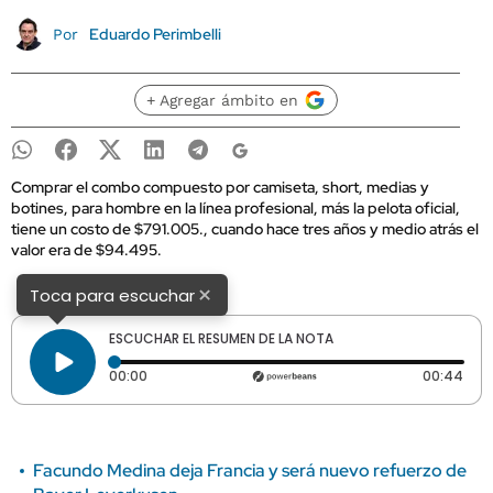
Eduardo Perimbelli
Por
+ Agregar ámbito en
Comprar el combo compuesto por camiseta, short, medias y
botines, para hombre en la línea profesional, más la pelota oficial,
tiene un costo de $791.005., cuando hace tres años y medio atrás el
valor era de $94.495.
×
Toca para escuchar
ESCUCHAR EL RESUMEN DE LA NOTA
Tiempo transcurrido: 0 segundos
Dura
00:00
00:44
Facundo Medina deja Francia y será nuevo refuerzo de