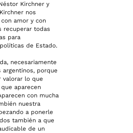
Néstor Kirchner y
Kirchner nos
, con amor y con
s recuperar todas
as para
políticas de Estado.
ada, necesariamente
s argentinos, porque
 valorar lo que
s que aparecen
 Aparecen con mucha
ambién nuestra
mpezando a ponerle
gados también a que
audicable de un