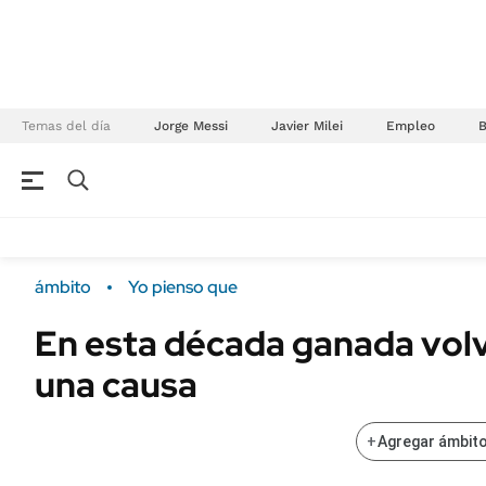
Temas del día
Jorge Messi
Javier Milei
Empleo
NEGOCIOS
ÚLTIMAS NOTICIAS
Especiales Ámbito
ECONOMÍA
ámbito
Yo pienso que
Real Estate
Banco de Datos
En esta década ganada vol
Sustentabilidad
Campo
una causa
Seguros
FINANZAS
ENERGY REPORT
Dólar
+
Agregar ámbito
POLÍTICA
Mercados
Nacional