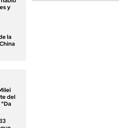
o habló
es y
de la
 China
Milei
te del
 "Da
33
uque