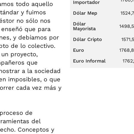
Importador
amos todo aquello
tándar y fuimos
Dólar Mep
1524,
éstor no sólo nos
Dólar
1498,
s enseñó que para
Mayorista
ones, y debíamos por
Dólar Cripto
1571,
to de lo colectivo.
Euro
1768,
un proyecto,
Euro Informal
1762,
ompañeros que
mostrar a la sociedad
ten imposibles, o que
correr cada vez más y
 proceso de
rramientas del
echo. Conceptos y