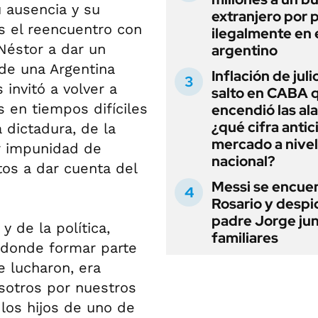
u ausencia y su
extranjero por 
es el reencuentro con
ilegalmente en 
 Néstor a dar un
argentino
de una Argentina
Inflación de julio
 invitó a volver a
salto en CABA 
 en tiempos difíciles
encendió las al
¿qué cifra antic
 dictadura, de la
mercado a nivel
or impunidad de
nacional?
os a dar cuenta del
Messi se encue
Rosario y despi
padre Jorge jun
 de la política,
familiares
 donde formar parte
e lucharon, era
sotros por nuestros
los hijos de uno de