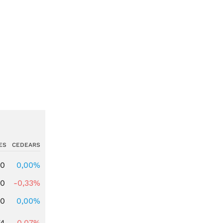
ES
CEDEARS
00
0,00%
00
-0,33%
00
0,00%
74
-0,07%