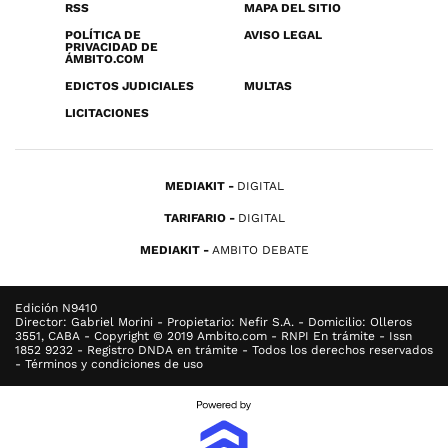
RSS
MAPA DEL SITIO
POLÍTICA DE
AVISO LEGAL
PRIVACIDAD DE
ÁMBITO.COM
EDICTOS JUDICIALES
MULTAS
LICITACIONES
MEDIAKIT
DIGITAL
TARIFARIO
DIGITAL
MEDIAKIT
AMBITO DEBATE
Edición N9410
Director: Gabriel Morini - Propietario: Nefir S.A. - Domicilio: Olleros
3551, CABA - Copyright © 2019 Ambito.com - RNPI En trámite - Issn
1852 9232 - Registro DNDA en trámite - Todos los derechos reservados
- Términos y condiciones de uso