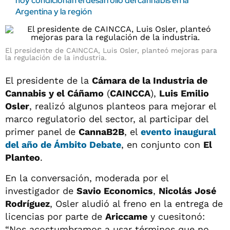
hoy condicionan el desarrollo del cannabis en la
Argentina y la región
El presidente de CAINCCA, Luis Osler, planteó mejoras para
la regulación de la industria.
El presidente de la
Cámara de la Industria de
Cannabis y el Cáñamo
(
CAINCCA
),
Luis Emilio
Osler
, realizó algunos planteos para mejorar el
marco regulatorio del sector, al participar del
primer panel de
CannaB2B
, el
evento inaugural
del año de
Ámbito Debate
, en conjunto con
El
Planteo
.
En la conversación, moderada por el
investigador de
Savio Economics
,
Nicolás José
Rodríguez
, Osler aludió al freno en la entrega de
licencias por parte de
Ariccame
y cuesitonó:
“Nos acostumbramos a usar términos que no