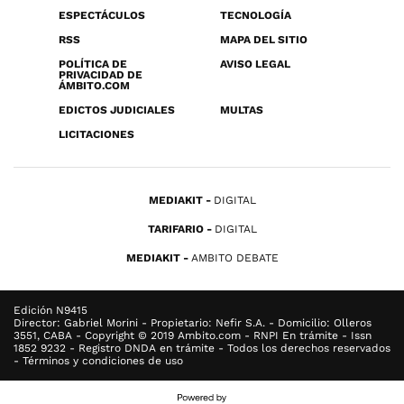
ESPECTÁCULOS
TECNOLOGÍA
RSS
MAPA DEL SITIO
POLÍTICA DE
AVISO LEGAL
PRIVACIDAD DE
ÁMBITO.COM
EDICTOS JUDICIALES
MULTAS
LICITACIONES
MEDIAKIT
DIGITAL
TARIFARIO
DIGITAL
MEDIAKIT
AMBITO DEBATE
Edición N9415
Director: Gabriel Morini - Propietario: Nefir S.A. - Domicilio: Olleros
3551, CABA - Copyright © 2019 Ambito.com - RNPI En trámite - Issn
1852 9232 - Registro DNDA en trámite - Todos los derechos reservados
- Términos y condiciones de uso