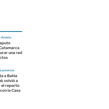
ó Ámbito
Caputo
a Catamarca
urar una red
ctos
la provincia
ta a Bahía
ak volvió a
 el reparto
con la Casa