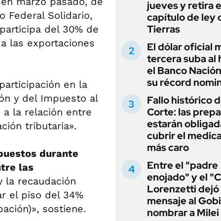
ó en marzo pasado, de
jueves y retira e
 Federal Solidario,
capítulo de ley 
Tierras
participa del 30% de
a las exportaciones
El dólar oficial
tercera suba al 
el Banco Nación
su récord nomin
articipación en la
ón y del Impuesto al
Fallo histórico d
Corte: las prep
a la relación entre
estarán obligad
ión tributaria».
cubrir el medi
más caro
mpuestos durante
Entre el "padre
tre las
enojado" y el "C
 la recaudación
Lorenzetti dejó
ar el piso del 34%
mensaje al Gobi
ación)», sostiene.
nombrar a Milei