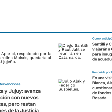
Como anticip
Santilli y 
viajarán 
para inaug
de acuedu
Recorrida por 
En una visi
Blanca, Al
ntervenciones
cuestionar
ta y Jujuy: avanza
de fondos 
ación con nuevos
Rosada
es, pero restan
nes de la Justicia