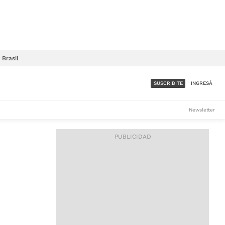
Brasil
SUSCRIBITE
INGRESÁ
SUMATE A LA COMUNIDAD
Newsletter
DE ÁMBITO
LES
ACCESO FULL - $1.800/MES
ES
CORPORATIVO - CONSULTAR
Si tenés dudas comunicate
con nosotros a
IOS
suscripciones@ambito.com.ar
Llamanos al (54) 11 4556-
9147/48 o
al (54) 11 4449-3256 de lunes a