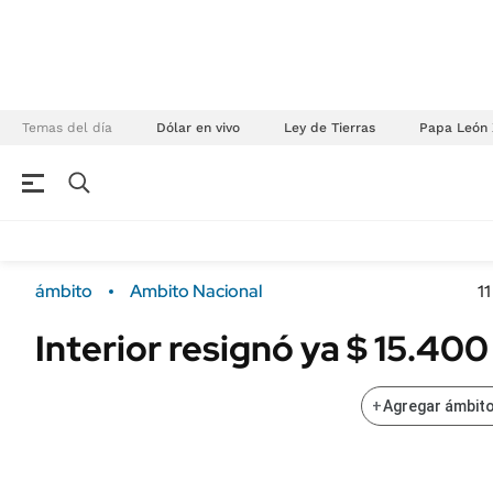
Temas del día
Dólar en vivo
Ley de Tierras
Papa León 
NEGOCIOS
ÚLTIMAS NOTICIAS
Especiales Ámbito
ECONOMÍA
ámbito
Ambito Nacional
1
Real Estate
Banco de Datos
Interior resignó ya $ 15.40
Sustentabilidad
Campo
Seguros
FINANZAS
+
Agregar ámbito
ENERGY REPORT
Dólar
POLÍTICA
Mercados
Nacional