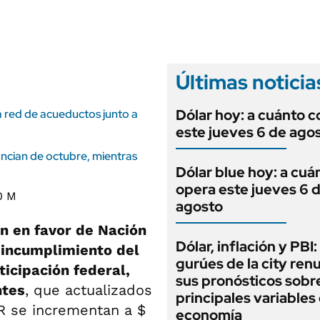
ANUARIO 2025
LIFESTYLE
EDICIÓN IMPRESA
AUTOS
Últimas noticia
Dólar hoy: a cuánto c
a red de acueductos junto a
este jueves 6 de ago
ancian de octubre, mientras
Dólar blue hoy: a cuá
opera este jueves 6 
agosto
on en favor de Nación
Dólar, inflación y PBI:
l
incumplimiento del
gurúes de la city re
ticipación federal,
sus pronósticos sobre
ntes
, que actualizados
principales variables 
R se incrementan a $
economía