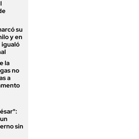
l
de
 marcó su
hilo y en
 igualó
al
e la
agas no
as a
camento
ésar":
 un
erno sin