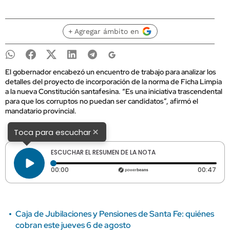
+ Agregar ámbito en
El gobernador encabezó un encuentro de trabajo para analizar los
detalles del proyecto de incorporación de la norma de Ficha Limpia
a la nueva Constitución santafesina. “Es una iniciativa trascendental
para que los corruptos no puedan ser candidatos”, afirmó el
mandatario provincial.
×
Toca para escuchar
ESCUCHAR EL RESUMEN DE LA NOTA
Tiempo transcurrido: 0 segundos
Dura
00:00
00:47
Caja de Jubilaciones y Pensiones de Santa Fe: quiénes
cobran este jueves 6 de agosto