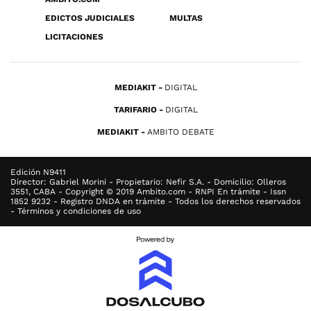
EDICTOS JUDICIALES
MULTAS
LICITACIONES
MEDIAKIT
DIGITAL
TARIFARIO
DIGITAL
MEDIAKIT
AMBITO DEBATE
Edición N9411
Director: Gabriel Morini - Propietario: Nefir S.A. - Domicilio: Olleros
3551, CABA - Copyright © 2019 Ambito.com - RNPI En trámite - Issn
1852 9232 - Registro DNDA en trámite - Todos los derechos reservados
- Términos y condiciones de uso