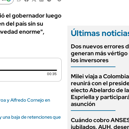
ANUARIO 2025
LIFESTYLE
EDICIÓN IMPRESA
AUTOS
idió el gobernador luego
 del país sin su
Últimas noticia
gravedad enorme",
Dos nuevos errores d
generan más vértigo
los inversores
Duración: 35 segundos
00:35
Milei viaja a Colombia
reunirá con el presid
electo Abelardo de la
Espriella y participar
roa y Alfredo Cornejo en
asunción
y una baja de retenciones que
Cuándo cobro ANSES
jubilados, AUH, dese