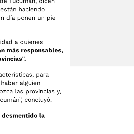
 de Tucumán, dicen
o están haciendo
n día ponen un pie
lidad a quienes
an más responsables,
ovincias".
terísticas, para
 haber alguien
zca las provincias y,
ucumán”, concluyó.
a desmentido la