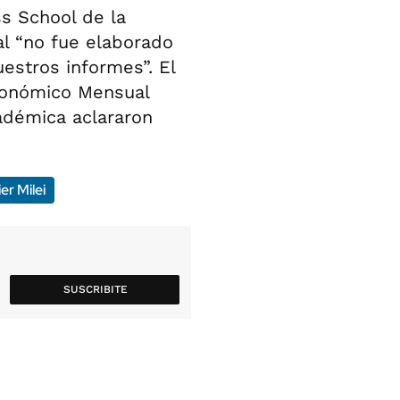
s School de la
al “no fue elaborado
estros informes”. El
conómico Mensual
adémica aclararon
er Milei
SUSCRIBITE