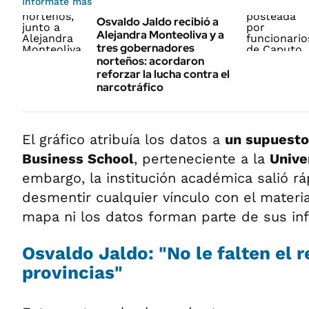
Informate más
Osvaldo Jaldo recibió a
Alejandra Monteoliva y a
tres gobernadores
norteños: acordaron
reforzar la lucha contra el
narcotráfico
El gráfico atribuía los datos a
un supuesto
Business School
, perteneciente a la
Unive
embargo, la institución académica salió r
desmentir cualquier vínculo con el material
mapa ni los datos forman parte de sus inf
Osvaldo Jaldo: "No le falten el r
provincias"