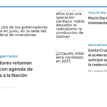
Tenía 56 años
Murió Dar
intendent
Apura definic
Santa Cruz
el acelera
gión Centro
anticipó q
ores retoman
la reelecc
con agenda de
Por Joaquín Ro
 a la Nación