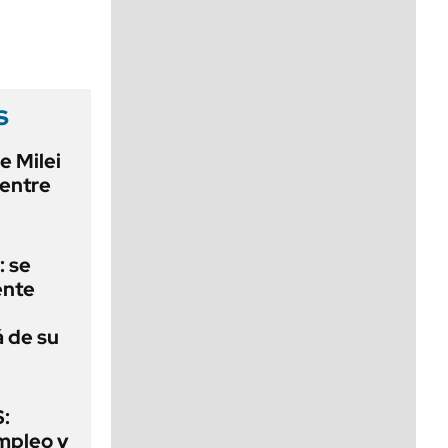
viernes de 10 a 18
s
e Milei
 entre
: se
ente
á de su
:
mpleo y