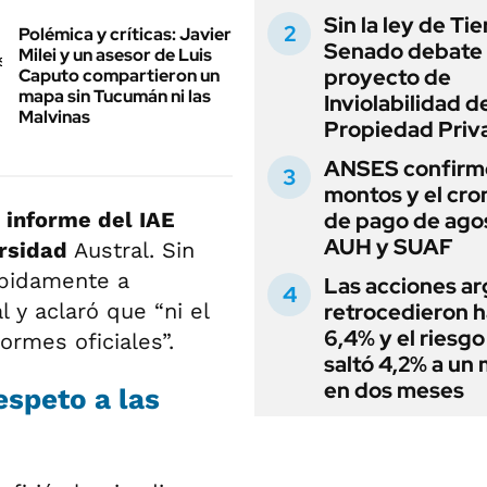
Sin la ley de Tie
Polémica y críticas: Javier
Senado debate 
Milei y un asesor de Luis
proyecto de
Caputo compartieron un
mapa sin Tucumán ni las
Inviolabilidad de
Malvinas
Propiedad Priv
ANSES confirmó
montos y el cr
 informe del IAE
de pago de ago
AUH y SUAF
rsidad
Austral. Sin
ápidamente a
Las acciones ar
 y aclaró que “ni el
retrocedieron h
6,4% y el riesgo
ormes oficiales”.
saltó 4,2% a un
en dos meses
espeto a las