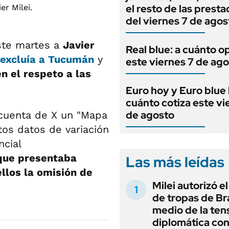
el resto de las prest
del viernes 7 de agos
ste martes a
Javier
Real blue: a cuánto o
excluía a Tucumán
y
este viernes 7 de ag
en el respeto a las
Euro hoy y Euro blue 
cuánto cotiza este vi
de agosto
 cuenta de X un "Mapa
os datos de variación
ncial
ue presentaba
Las más leídas
ellos la omisión de
Milei autorizó e
de tropas de Bra
medio de la ten
diplomática con