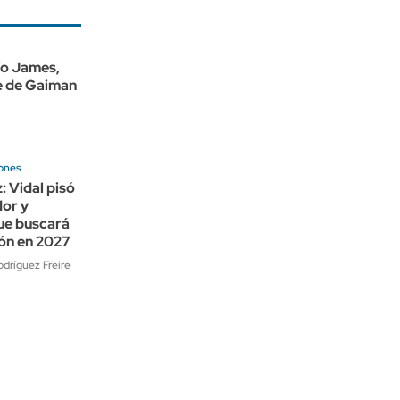
ío James,
e de Gaiman
iones
: Vidal pisó
dor y
ue buscará
ión en 2027
dríguez Freire