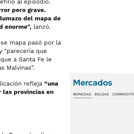
irió al episodio.
rror pero grave.
 plumazo del mapa de
ad enorme",
lanzó.
ese mapa pasó por la
y "parecería que
 que a Santa Fe le
s Malvinas”.
Mercados
icación refleja
“una
r las provincias en
MONEDAS
BOLSAS
COMMODITI