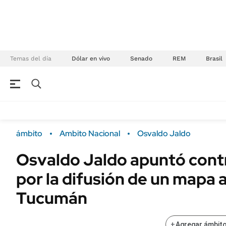
Temas del día
Dólar en vivo
Senado
REM
Brasil
NEGOCIOS
ÚLTIMAS NOTICIAS
Especiales Ámbito
ECONOMÍA
ámbito
Ambito Nacional
Osvaldo Jaldo
Real Estate
Banco de Datos
Osvaldo Jaldo apuntó contr
Sustentabilidad
Campo
por la difusión de un mapa 
Seguros
FINANZAS
ENERGY REPORT
Tucumán
Dólar
POLÍTICA
Mercados
+
Agregar ámbito
Nacional