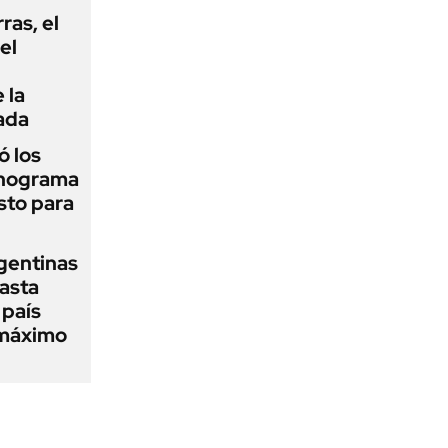
rras, el
el
 la
ada
 los
onograma
sto para
gentinas
asta
 país
 máximo