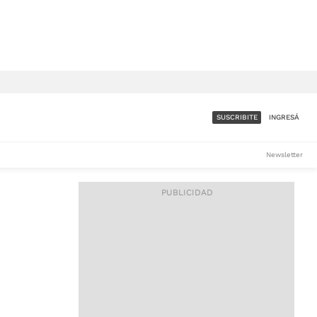
SUSCRIBITE
INGRESÁ
SUMATE A LA COMUNIDAD
Newsletter
DE ÁMBITO
LES
ACCESO FULL - $1.800/MES
ES
CORPORATIVO - CONSULTAR
Si tenés dudas comunicate
con nosotros a
IOS
suscripciones@ambito.com.ar
Llamanos al (54) 11 4556-
9147/48 o
al (54) 11 4449-3256 de lunes a