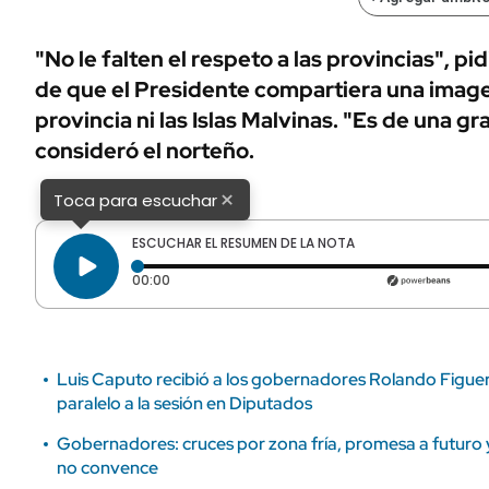
ÁMBITO DEBATE
Municipios
MEDIAKIT AMBITO DEBATE
"No le falten el respeto a las provincias", p
URUGUAY
de que el Presidente compartiera una imagen
provincia ni las Islas Malvinas. "Es de una 
consideró el norteño.
×
Toca para escuchar
ESCUCHAR EL RESUMEN DE LA NOTA
Tiempo transcurrido: 0 segundos
00:00
Luis Caputo recibió a los gobernadores Rolando Figue
paralelo a la sesión en Diputados
Gobernadores: cruces por zona fría, promesa a futuro 
no convence