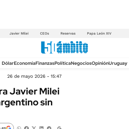
Javier Milei
CEOs
Reservas
Papa León XIV
Anuario autos 2026
Dólar
Economía
Finanzas
Política
Negocios
Opinión
Uruguay
TECNOLOGÍA
NOVEDADES FISCA
MÉXICO
26 de mayo 2026 - 15:47
EDICTOS JUDICIAL
OPINIÓN
a Javier Milei
MULTAS
MUNDO
argentino sin
LICITACIONES
INFORMACIÓN GENERAL
CUADROS TARIFAR
ESPECTÁCULOS
RECALL
DEPORTES
 en