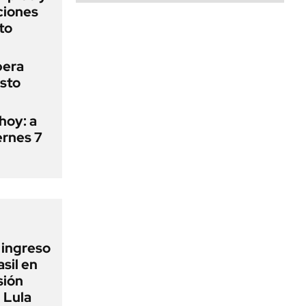
aciones
to
pera
osto
hoy: a
ernes 7
l ingreso
sil en
sión
 Lula