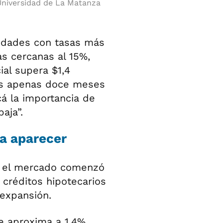
Universidad de La Matanza
tidades con tasas más
s cercanas al 15%,
ial supera $1,4
nes apenas doce meses
á la importancia de
aja”.
a aparecer
s, el mercado comenzó
créditos hipotecarios
expansión.
e aproxima a 1,4%,