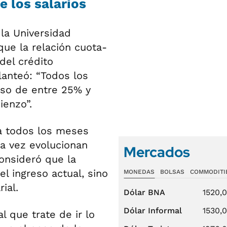
 los salarios
la Universidad
ue la relación cuota-
del crédito
lanteó: “Todos los
eso de entre 25% y
ienzo”.
a todos los meses
ra vez evolucionan
Mercados
onsideró que la
l ingreso actual, sino
MONEDAS
BOLSAS
COMMODITI
ial.
Dólar BNA
1520,
Dólar Informal
1530,
l que trate de ir lo