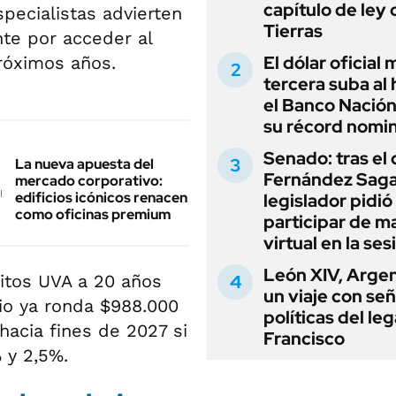
capítulo de ley 
ecialistas advierten
Tierras
te por acceder al
El dólar oficial
próximos años.
tercera suba al 
el Banco Nación
su récord nomin
Senado: tras el
La nueva apuesta del
Fernández Sagas
mercado corporativo:
edificios icónicos renacen
legislador pidió
como oficinas premium
participar de m
virtual en la ses
León XIV, Argen
itos UVA a 20 años
un viaje con se
io ya ronda $988.000
políticas del le
hacia fines de 2027 si
Francisco
 y 2,5%.