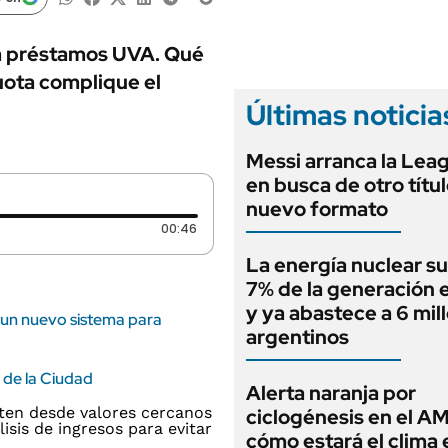
ANUARIO 2025
LIFESTYLE
EDICIÓN IMPRESA
AUTOS
 a préstamos UVA. Qué
cuota complique el
Últimas noticia
Messi arranca la Lea
en busca de otro títu
nuevo formato
Duración: 46 segundos
00:46
La energía nuclear su
7% de la generación e
y ya abastece a 6 mil
a un nuevo sistema para
argentinos
 de la Ciudad
Alerta naranja por
ciclogénesis en el A
cómo estará el clima 