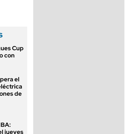
viernes de 10 a 18
s
gues Cup
lo con
pera el
léctrica
lones de
MBA:
el jueves