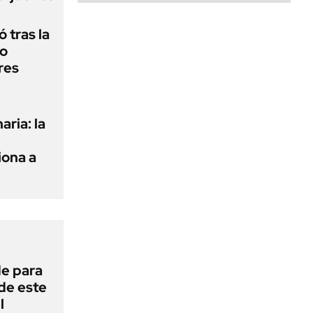
 tras la
do
res
aria: la
ona a
de para
 de este
l