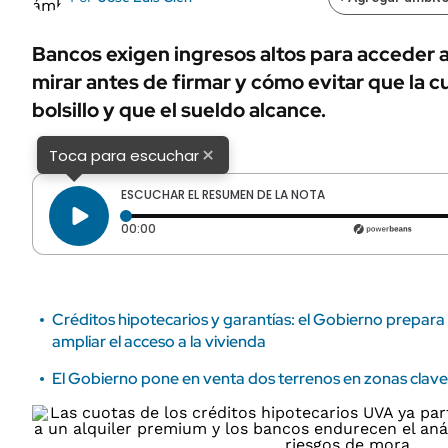
ÁMBITO DEBATE
Municipios
MEDIAKIT AMBITO DEBATE
Bancos exigen ingresos altos para acceder
URUGUAY
mirar antes de firmar y cómo evitar que la 
bolsillo y que el sueldo alcance.
×
Toca para escuchar
ESCUCHAR EL RESUMEN DE LA NOTA
Tiempo transcurrido: 0 segundos
00:00
Créditos hipotecarios y garantías: el Gobierno prepar
ampliar el acceso a la vivienda
El Gobierno pone en venta dos terrenos en zonas clave