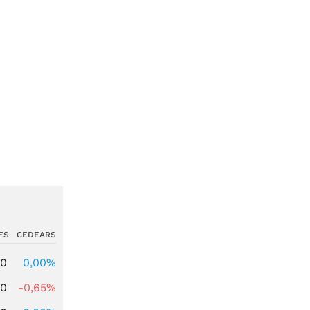
ES
CEDEARS
00
0,00%
00
-0,65%