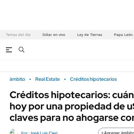
Temas del día
Dólar en vivo
Ley de Tierras
Papa León 
NEGOCIOS
ÚLTIMAS NOTICIAS
Especiales Ámbito
ECONOMÍA
ámbito
Real Estate
Créditos hipotecarios
Real Estate
Banco de Datos
Créditos hipotecarios: cuá
Sustentabilidad
Campo
hoy por una propiedad de 
Seguros
FINANZAS
ENERGY REPORT
claves para no ahogarse con
Dólar
POLÍTICA
Mercados
José Luis Cieri
Por
+
Agregar ámbito
Nacional