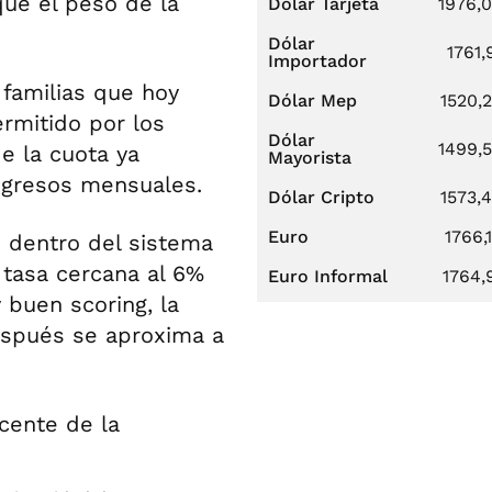
que el peso de la
Dólar Tarjeta
1976,
Dólar
1761,
Importador
 familias que hoy
Dólar Mep
1520,
ermitido por los
Dólar
1499,
de la cuota ya
Mayorista
ngresos mensuales.
Dólar Cripto
1573,
Euro
1766,
 dentro del sistema
 tasa cercana al 6%
Euro Informal
1764,
 buen scoring, la
espués se aproxima a