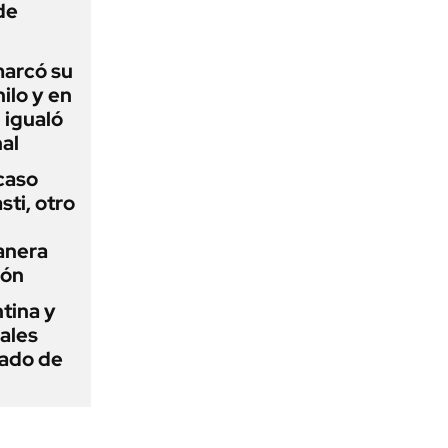
de
 marcó su
hilo y en
 igualó
al
 caso
ti, otro
anera
ión
tina y
ñales
gado de