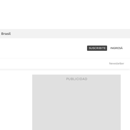
Brasil
SUSCRIBITE
INGRESÁ
SUMATE A LA COMUNIDAD
Newsletter
DE ÁMBITO
LES
ACCESO FULL - $1.800/MES
ES
CORPORATIVO - CONSULTAR
Si tenés dudas comunicate
con nosotros a
IOS
suscripciones@ambito.com.ar
Llamanos al (54) 11 4556-
9147/48 o
al (54) 11 4449-3256 de lunes a