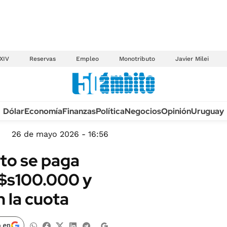
XIV
Reservas
Empleo
Monotributo
Javier Milei
Anuario autos 2026
Dólar
Economía
Finanzas
Política
Negocios
Opinión
Uruguay
TECNOLOGÍA
NOVEDADES FISCA
MÉXICO
26 de mayo 2026 - 16:56
EDICTOS JUDICIAL
OPINIÓN
nto se paga
MULTAS
MUNDO
u$s100.000 y
LICITACIONES
INFORMACIÓN GENERAL
 la cuota
CUADROS TARIFAR
ESPECTÁCULOS
RECALL
DEPORTES
 en