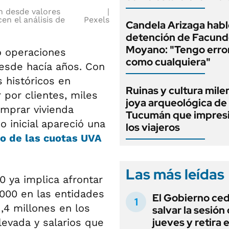
n desde valores
n el análisis de
Pexels
Candela Arizaga habló
detención de Facun
Moyano: "Tengo erro
ó operaciones
como cualquiera"
esde hacía años. Con
 históricos en
Ruinas y cultura milen
 por clientes, miles
joya arqueológica de
omprar vivienda
Tucumán que impresi
 inicial apareció una
los viajeros
so de las cuotas UVA
Las más leídas
0 ya implica afrontar
.000 en las entidades
El Gobierno ce
4 millones en los
salvar la sesión
jueves y retira e
levada y salarios que