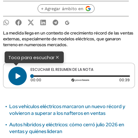
+ Agregar ámbito en
La medida llega en un contexto de crecimiento récord de las ventas
externas, especialmente de modelos eléctricos, que ganaron
terreno en numerosos mercados.
×
Toca para escuchar
ESCUCHAR EL RESUMEN DE LA NOTA
Tiempo transcurrido: 0 segundos
Dura
00:00
00:39
Los vehículos eléctricos marcaron un nuevo récord y
volvieron a superar a los nafteros en ventas
Autos híbridos y eléctricos: cómo cerró julio 2026 en
ventas y quiénes lideran