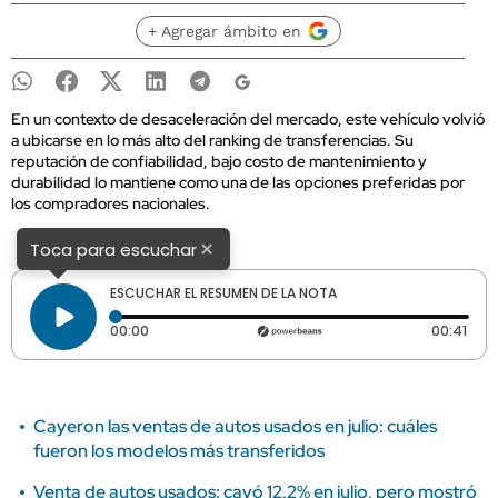
+ Agregar ámbito en
En un contexto de desaceleración del mercado, este vehículo volvió
a ubicarse en lo más alto del ranking de transferencias. Su
reputación de confiabilidad, bajo costo de mantenimiento y
durabilidad lo mantiene como una de las opciones preferidas por
los compradores nacionales.
×
Toca para escuchar
ESCUCHAR EL RESUMEN DE LA NOTA
Tiempo transcurrido: 0 segundos
Dura
00:00
00:41
Cayeron las ventas de autos usados en julio: cuáles
fueron los modelos más transferidos
Venta de autos usados: cayó 12,2% en julio, pero mostró