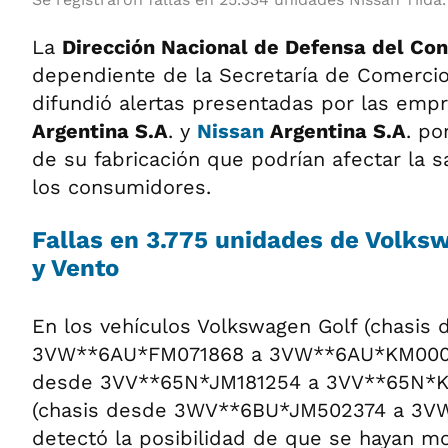
La
Dirección Nacional de Defensa del Co
dependiente de la Secretaría de Comercio 
difundió alertas presentadas por las emp
Argentina S.A
. y
Nissan
Argentina S.A
. po
de su fabricación que podrían afectar la 
los consumidores.
Fallas en 3.775 unidades de Volksw
y Vento
En los vehículos Volkswagen Golf (chasis
3VW**6AU*FM071868 a 3VW**6AU*KM00044
desde 3VV**65N*JM181254 a 3VV**65N*K
(chasis desde 3WV**6BU*JM502374 a 3V
detectó la posibilidad de que se hayan m