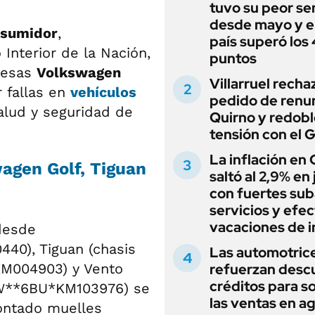
tuvo su peor s
desde mayo y el
nsumidor
,
país superó los
Interior de la Nación,
puntos
resas
Volkswagen
Villarruel recha
r fallas en
vehículos
pedido de renu
salud y seguridad de
Quirno y redobl
tensión con el 
La inflación en
agen Golf, Tiguan
saltó al 2,9% en j
con fuertes sub
servicios y efe
vacaciones de i
 desde
0), Tiguan (chasis
Las automotric
M004903) y Vento
refuerzan desc
créditos para s
W**6BU*KM103976) se
las ventas en a
ontado muelles