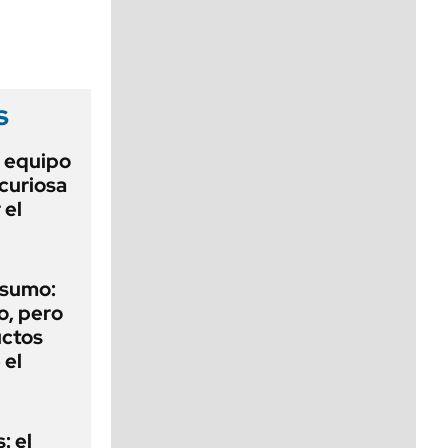
viernes de 10 a 18
s
o equipo
curiosa
 el
nsumo:
o, pero
uctos
 el
: el