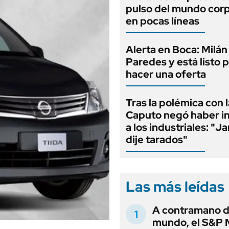
pulso del mundo cor
en pocas líneas
Alerta en Boca: Milán
Paredes y está listo 
hacer una oferta
Tras la polémica con l
Caputo negó haber i
a los industriales: "J
dije tarados"
Las más leídas
A contramano d
mundo, el S&P 
.