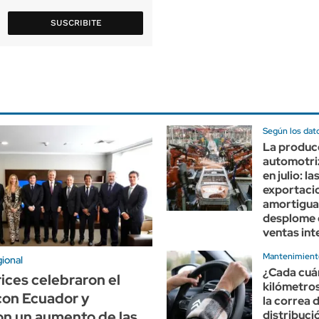
SUSCRIBITE
Según los da
La produc
automotri
en julio: la
exportaci
amortigua
desplome 
ventas int
Mantenimient
gional
¿Cada cuá
ces celebraron el
kilómetro
con Ecuador y
la correa 
distribuci
on un aumento de las