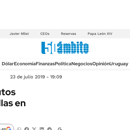
Javier Milei
CEOs
Reservas
Papa León XIV
Anuario autos 2026
Dólar
Economía
Finanzas
Política
Negocios
Opinión
Uruguay
TECNOLOGÍA
NOVEDADES FISCA
MÉXICO
23 de julio 2019 - 19:09
EDICTOS JUDICIAL
OPINIÓN
utos
MULTAS
MUNDO
las en
LICITACIONES
INFORMACIÓN GENERAL
CUADROS TARIFAR
ESPECTÁCULOS
RECALL
DEPORTES
 en