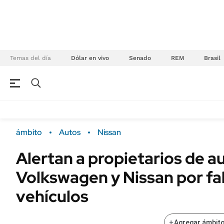
Temas del día
Dólar en vivo
Senado
REM
Brasil
NEGOCIOS
ÚLTIMAS NOTICIAS
Especiales Ámbito
ECONOMÍA
ámbito
Autos
Nissan
Real Estate
Banco de Datos
Alertan a propietarios de a
Sustentabilidad
Campo
Volkswagen y Nissan por fal
Seguros
FINANZAS
ENERGY REPORT
vehículos
Dólar
POLÍTICA
Mercados
+
Agregar ámbito
Nacional