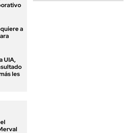
porativo
 quiere a
para
a UIA,
nsultado
amás les
el
Merval