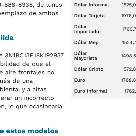
0-888-8338, de lunes
Dólar Informal
1525,
l reemplazo de ambos
Dólar Tarjeta
1976,
Dólar
1760,
Importador
iida
Dólar Mep
1524,
Dólar
sde 3N1BC13E18K192937
1498,
Mayorista
ilidad de que el
Dólar Cripto
1572,
 aire frontales no
pués de una
Euro
1768,
iental y a altas
Euro Informal
1762,
erar un incorrecto
n, lo que ocasionaría
de estos modelos