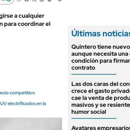
ANUARIO 2025
LIFESTYLE
EDICIÓN IMPRESA
AUTOS
irse a cualquier
 para coordinar el
Últimas noticia
Quintero tiene nuev
aunque necesita una 
condición para firmar
contrato
Las dos caras del co
crece el gasto privad
recio competitivo
cae la venta de prod
UV electrificados en la
masivos y se resiente
humor social
Avatares empresarios