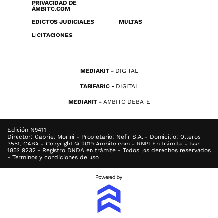
PRIVACIDAD DE
ÁMBITO.COM
EDICTOS JUDICIALES
MULTAS
LICITACIONES
MEDIAKIT
DIGITAL
TARIFARIO
DIGITAL
MEDIAKIT
AMBITO DEBATE
Edición N9411
Director: Gabriel Morini - Propietario: Nefir S.A. - Domicilio: Olleros
3551, CABA - Copyright © 2019 Ambito.com - RNPI En trámite - Issn
1852 9232 - Registro DNDA en trámite - Todos los derechos reservados
- Términos y condiciones de uso