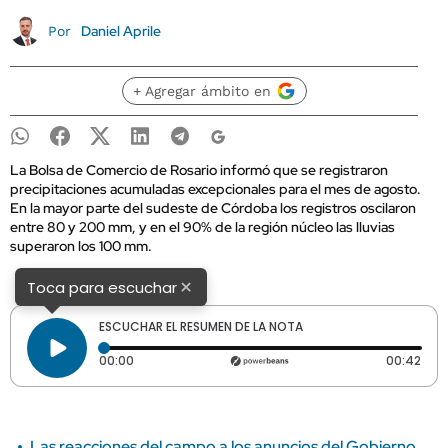
Daniel Aprile
Por
+ Agregar ámbito en
La Bolsa de Comercio de Rosario informó que se registraron
precipitaciones acumuladas excepcionales para el mes de agosto.
En la mayor parte del sudeste de Córdoba los registros oscilaron
entre 80 y 200 mm, y en el 90% de la región núcleo las lluvias
superaron los 100 mm.
×
Toca para escuchar
ESCUCHAR EL RESUMEN DE LA NOTA
Tiempo transcurrido: 0 segundos
Dura
00:00
00:42
Las reacciones del campo a los anuncios del Gobierno