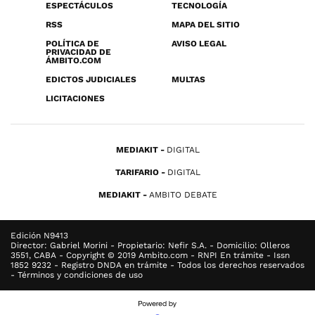
ESPECTÁCULOS
TECNOLOGÍA
RSS
MAPA DEL SITIO
POLÍTICA DE
AVISO LEGAL
PRIVACIDAD DE
ÁMBITO.COM
EDICTOS JUDICIALES
MULTAS
LICITACIONES
MEDIAKIT
DIGITAL
TARIFARIO
DIGITAL
MEDIAKIT
AMBITO DEBATE
Edición N9413
Director: Gabriel Morini - Propietario: Nefir S.A. - Domicilio: Olleros
3551, CABA - Copyright © 2019 Ambito.com - RNPI En trámite - Issn
1852 9232 - Registro DNDA en trámite - Todos los derechos reservados
- Términos y condiciones de uso