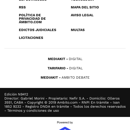
RSS
MAPA DEL SITIO
POLÍTICA DE
AVISO LEGAL
PRIVACIDAD DE
ÁMBITO.COM
EDICTOS JUDICIALES
MULTAS
LICITACIONES
MEDIAKIT
DIGITAL
TARIFARIO
DIGITAL
MEDIAKIT
AMBITO DEBATE
Edición N9412
Director: Gabriel Morini - Propietario: Nefir S.A. - Domicilio: Olleros
3551, CABA - Copyright © 2019 Ambito.com - RNPI En trámite - Issn
1852 9232 - Registro DNDA en trámite - Todos los derechos reservados
- Términos y condiciones de uso