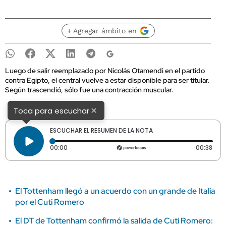
+ Agregar ámbito en
Luego de salir reemplazado por Nicolás Otamendi en el partido
contra Egipto, el central vuelve a estar disponible para ser titular.
Según trascendió, sólo fue una contracción muscular.
×
Toca para escuchar
ESCUCHAR EL RESUMEN DE LA NOTA
Tiempo transcurrido: 0 segundos
Dura
00:00
00:38
El Tottenham llegó a un acuerdo con un grande de Italia
por el Cuti Romero
El DT de Tottenham confirmó la salida de Cuti Romero: