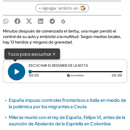
+ Agregar ámbito en
Minutos después de comenzado el derby, una mujer perdió el
control de su auto y embistió a la multitud. Según medios locales,
hay 13 heridos y ninguno de gravedad.
×
Toca para escuchar
ESCUCHAR EL RESUMEN DE LA NOTA
Tiempo transcurrido: 0 segundos
Dura
00:00
00:40
España impuso controles fronterizos a Italia en medio de
la polémica por los migrantes a Ceuta
Milei se reunió con el rey de España, Felipe VI, antes de la
asunción de Abelardo de la Espriella en Colombia